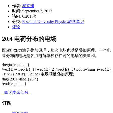
作者:
瞿立建
时间:
September 7, 2017
访问: 6,201 次
分类:
Essential University Physics
,
教学笔记
评论
20.4 电荷分布的电场
既然电场力满足叠加原理，那么电场也满足叠加原理。一个电
荷分布的电场是各点电荷单独存在时的电场的矢量和。
\begin{equation}
\vec{E}=\vec{E}_1+\vec{E}_2+\vec{E}_3+\cdots=\sum_i\vec{E}_i
{r_i^2}\hat{r}_i \quad (电场满足叠加原理)
\tag{20.4}\label{20.4}
\end{equation}
- 阅读剩余部分 -
订阅