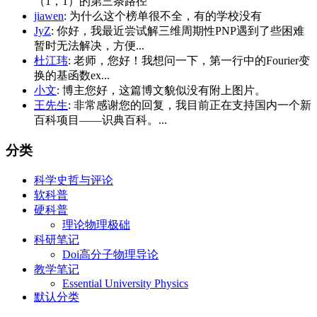
（1，1）的第三条路径
jiawen
: 为什么这个榜单很不全，有的学校没有
JyZ
: 你好，我最近尝试解三维周期性PNP遇到了些困难
暂时无法解决，方便...
杜江玮
: 老师，您好！我想问一下，第一行中的Fourier变
换的基函数ex...
小文
: 博主您好，这篇博文貌似没有附上图片。
王先生
: 非常感谢您的回复，我目前正在支持国内一个新
百科项目——识典百科。...
分类
科学史哲与评论
软科普
硬科普
理论物理极础
科研笔记
Doi高分子物理导论
教学笔记
Essential University Physics
默认分类