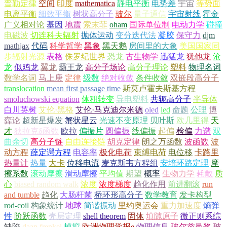
普勒定律
空间
印度
mathematica
静电平衡
电势差
宇宙
等势面
电离平衡
细致平衡
树状高分子
玻尔
量子通信
宇宙射线
霍金
广义相对论
基因
地震
索末菲
oham
国际单位制
电动力学
碰撞
电磁波
切连科夫辐射
抛体运动
变分迭代法
凝胶
保守力
djm
mathjax
代码
科学哲学
黑象
黑天鹅
房间里的大象
美国国家同
步辐射光源
表格
侏罗纪世界
恐龙
古生物学
迅猛龙
犹他龙
沧
龙
似鸡龙
翼龙
霸王龙
高分子场论
高分子理论
塑料
物理名词
数学名词
马上庚
定律
级数
绝对收敛
条件收敛
双嵌段高分子
translocation
mean first passage time
斯莫卢霍夫斯基方程
smoluchowski equation
体积转变
导电塑料
共轭高分子
半导体
白川英树
艾伦·黑格
艾伦·马克迪尔米德
oled
led
命题
公理
博
弈论
超新星爆发
蟹状星云
光速不变原理
贝叶斯
欧几里得
天
才
狄拉克δ函数
欧拉
偏振片
圆偏振
线偏振
起偏
检偏
力谱
双
曲余切
高分子链
自由连接链
胡克定律
朗之万函数
波函数
波
动方程
薛定谔方程
电容率
极化电荷
束缚电荷
电位移
卡路里
热量计
热量
大卡
位移电流
麦克斯韦方程组
安培环路定理
摩
擦系数
滚动摩擦
滑动摩擦
平均值
期望
概率
生物力学
耗散
质
心
biased random walk
浓度
浓度梯度
趋化作用
前进翻滚
run
and tumble
趋化
大肠杆菌
桥环形高分子
数学教育
发卡构型
rod-coil
构象统计
地球
简谐振动
里约奥运会
重力加速度
熵弹
性
阶跃函数
壳层定理
shell theorem
固体
填隙原子
微正则系综
缺陷
daan frenkel
模拟
欧洲物理学报e
物理信息
玻尔兹曼奖
玻