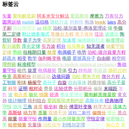
标签云
矢量
聚电解质刷
阿多米安分解法
爱因斯坦
摩擦力
万有引力
圆周运动
matlab
温伯格
随机行走
对称性
电场
bvp4c
latex
高分
子刷
强拉伸理论
sst
梯度
泊松-玻尔兹曼-弗洛里理论
熵
牛顿
第二定律
勒让德多项式
常微分方程
离子液体
弦论
渗透压
陶
哲轩
导数
量子力学
高斯定理
加速度
偏倚随机行走
标度理论
配分函数
库仑定律
引力波
积分
拉马努金
知无涯者
动量守恒
定律
势能
拉格朗日量
散度
电偶极子
电势
泊松-玻尔兹曼方程
超疏水
相变
数学
伽利略变换
电容
星状高分子
自由能
相空间
理想链
标准模型
introduction to modern statistical mechanics
角动
量守恒
哈代
旋度
电偶极矩
导体
引力
静电能
电容器
随机过程
夸克
高斯积分
斜抛运动
边值问题
泊松-费米方程
微分方程
人
工智能
刚体
杨振宁
高分子
自旋
自由落体
跨膜传输
高分子凝
胶
科学
证明
相对论
费曼
比较优势
分部积分
偏振
末端距
复
数
波
电介质
极化
细菌
链滴
弗洛里理论
聚电解质微凝胶
黄克
孙
统计物理
排列组合
爱因斯坦求和约定
高斯分布
经典物理
守恒
混沌
三角
速度
极坐标
微分
傅里叶变换
科学方法
流体力
学
高斯链
动力学
质量
双缝干涉
波粒二象性
偏微分
变分
质点
系
能量
能量守恒
作用量
最小作用量原理
守恒定律
哈密顿力
学
哈密顿量
矢量场
泊松括号
刘维尔定理
聚电解质
有心力
开