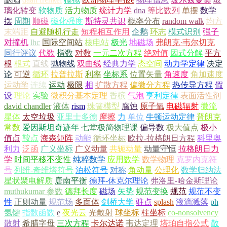
璃化转变
软物质
活力物质
统计力学
dna
等比数列
单摆
数学
摆
周期
顺磁
磁化强度
斯特灵共识
概率分布
random walk
均方
末端距
自避随机行走
短程相互作用
企鹅
环志
模式识别
强子
对撞机
lhc
国际空间站
核电站
极光
地磁场
弗朗克·韦尔切克
同行评议
代数
指数
对数
一元二次方程
绝对值
因式分解
平方
根
根式
直线
抛物线
双曲线
经典力学
态空间
动力学定律
决定
论
可逆
循环
拉普拉斯
利率
坐标系
位置矢量
角速度
角加速度
运动学
连续
运动
极限
相
扩散方程
偏微分方程
热传导方程
假
设
理论
实验
微积分基本定理
香槟
气泡
亨利定律
表面活性剂
david chandler
液体
rism
珠簧模型
腐蚀
原子氧
电磁辐射
微流
星体
太空垃圾
亚里士多德
摩擦
力
单位
牛顿运动定律
普朗克
常数
爱因斯坦奇迹年
七堂极简物理课
偏导数
极大值点
极小
值点
鞍点
海森矩阵
动能
循环坐标
欧拉-拉格朗日方程
科里奥
利力
泛函
广义坐标
广义动量
共轭动量
动量守恒
拉格朗日力
学
时间平移不变性
纯粹数学
应用数学
数学物理
克罗内克符
号
列维-奇维塔符号
泊松符号
对称
角动量
公理化
数学归纳法
星状聚电解质
唐南平衡
德拜-休克尔理论
弗洛里-哈金斯理论
muthukumar 参数
德拜长度
磁场
矢势
规范变换
规范
规范不变
性
正则动量
规范场
多面体
剑桥大学
驻点
splash
液滴溅落
ph
氢键
指数函数
e
夜光云
光散射
球坐标
柱坐标
co-nonsolvency
散射
希腊字母
三次方程
卡尔达诺
韦达定理
塔珀自指公式
散