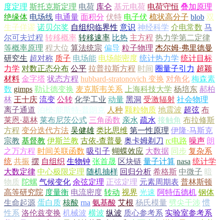
度定理
斯托克斯定理
电荷
库仑
基元电荷
电荷守恒
叠加原理
绝缘体
电场线
电通量
面积分
伏特
电子伏
梳状高分子
blob
双
生子佯谬
诺贝尔奖
自组织临界性
意识
神经科学
介电常数
马
尔可夫过程
转移概率
转移速率
比热
主方程
热力学第二定律
等概率原理
程大位
算法统宗
偏导
粒子物理
杰尔姆·弗里德曼
研究生
超对称
质子
电场能
电场能密度
统计热力学
统计目标
力学
对数正态分布
公平
拉普拉斯方程
时间
圈量子引力
超颖
材料
金字塔
状态方程
hubbard-stratonovich 变换
对角化
梅森素
数
gimps
勒让德变换
麦克斯韦关系
上海科技大学
杨培东
郝柏
林
王十庆
流变
公转
化学工业
动量
黑洞
受激辐射
社会物理
离子通道
泊松-能斯特-普朗克
人种
颗粒物质
地震波
超弦
布
莱恩·葛林
莱布尼茨公式
三角函数
亲水
疏水
接触角
布拉修斯
方程
变分迭代方法
吴健雄
类比思维
第一性原理
伊隆·马斯克
宗教
基督教
伊斯兰教
古依-查普曼
奥卡姆剃刀
rc电路
噪声
朗
之万方程
时间关联函数
吸引子
蝴蝶效应
大数据
同步
复杂系
统
共振
摆
自组织
生物钟
张首晟
区块链
量子计算
nasa
统计学
大数定律
中心极限定理
随机抽样
回归分析
希格斯
中微子
暗
物质
陀螺
气候变化
余弦定理
正弦定理
元素周期表
普林斯顿
高等研究院
度量衡
电流密度
转动
视界
光速
阿特伍德机
钢体
生命起源
蛋白质
核酸
rna
氨基酸
艾根
杨氏模量
劈尖干涉
惯
性系
洛伦兹变换
机械波
横波
纵波
质心参考系
实验室参考系