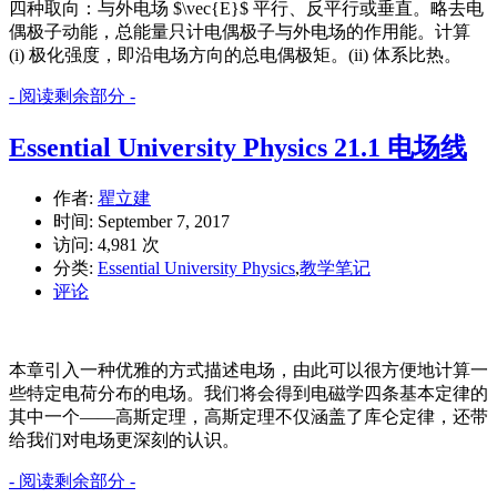
四种取向：与外电场 $\vec{E}$ 平行、反平行或垂直。略去电
偶极子动能，总能量只计电偶极子与外电场的作用能。计算
(i) 极化强度，即沿电场方向的总电偶极矩。(ii) 体系比热。
- 阅读剩余部分 -
Essential University Physics 21.1 电场线
作者:
瞿立建
时间:
September 7, 2017
访问: 4,981 次
分类:
Essential University Physics
,
教学笔记
评论
本章引入一种优雅的方式描述电场，由此可以很方便地计算一
些特定电荷分布的电场。我们将会得到电磁学四条基本定律的
其中一个——高斯定理，高斯定理不仅涵盖了库仑定律，还带
给我们对电场更深刻的认识。
- 阅读剩余部分 -