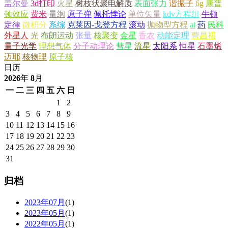
盖尔曼
3d打印
火星
树枝状聚电解质
表面张力
谐振子
6g
康普
顿效应
费米
量纲
原子弹
佩托悖论
单位矢量
kdv方程组
牛顿
定律
微积分
系综
克莱因-戈登方程
滚动
抛物型方程
ai
药
民科
外星人
光
布朗运动
张量
核聚变
金星
香农
动能定理
曹昌祺
量子光学
理想气体
分子动理论
彗星
流星
太阳系
恒星
石墨烯
迈耶
核物理
原子核
日历
2026
年
8
月
一
二
三
四
五
六
日
1
2
3
4
5
6
7
8
9
10
11
12
13
14
15
16
17
18
19
20
21
22
23
24
25
26
27
28
29
30
31
归档
2023年07月
(1)
2023年05月
(1)
2022年05月
(1)