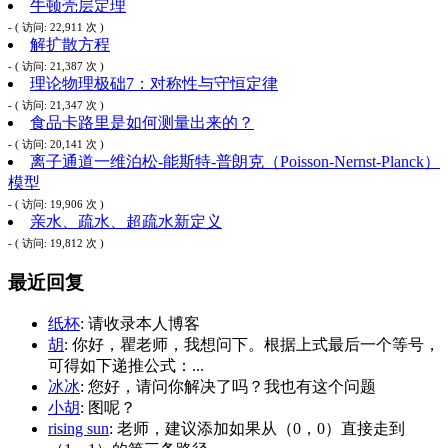
牛顿壳层定理
- ( 访问: 22,911 次 )
解扩散方程
- ( 访问: 21,387 次 )
理论物理极础7：对称性与守恒定律
- ( 访问: 21,347 次 )
食品卡路里是如何测量出来的？
- ( 访问: 20,141 次 )
离子通道一维泊松-能斯特-普朗克（Poisson-Nernst-Planck）
模型
- ( 访问: 19,906 次 )
亲水、疏水、超疏水新定义
- ( 访问: 19,812 次 )
最近回复
纸杯
: 请收录本人博客
胡
: 你好，瞿老师，我想问下。根据上式最后一个等号，
可得如下递推公式：...
冰冰
: 您好，请问你解决了吗？我也有这个问题
小胡
: 图呢？
rising sun
: 老师，建议添加如果从（0，0）直接走到