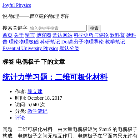
Joyful Physics
悦·物理——瞿立建的物理博客
搜索关键字
搜索
首页
关于
留言
博客圈
常访网站
科学史哲与评论
软科普
硬科
普
理论物理极础
科研笔记
Doi高分子物理导论
教学笔记
Essential University Physics
默认分类
标签 电偶极子 下的文章
统计力学习题：二维可极化材料
作者:
瞿立建
时间:
October 18, 2017
访问: 5,040 次
分类:
教学笔记
评论
问题：二维可极化材料，由大量电偶极矩为 $\mu$ 的电偶极子
构成，电偶极子之间无相互作用。电偶极子在平面内只允许有