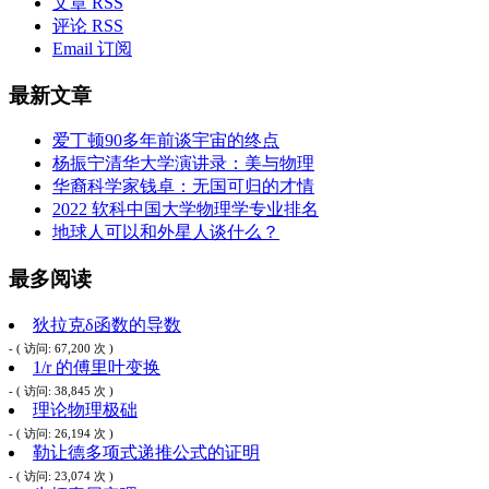
文章 RSS
评论 RSS
Email 订阅
最新文章
爱丁顿90多年前谈宇宙的终点
杨振宁清华大学演讲录：美与物理
华裔科学家钱卓：无国可归的才情
2022 软科中国大学物理学专业排名
地球人可以和外星人谈什么？
最多阅读
狄拉克δ函数的导数
- ( 访问: 67,200 次 )
1/r 的傅里叶变换
- ( 访问: 38,845 次 )
理论物理极础
- ( 访问: 26,194 次 )
勒让德多项式递推公式的证明
- ( 访问: 23,074 次 )