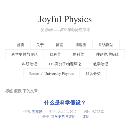
Joyful Physics
悦·物理——瞿立建的物理博客
首页
关于
留言
博客圈
常访网站
科学史哲与评论
软科普
硬科普
理论物理极础
科研笔记
Doi高分子物理导论
教学笔记
Essential University Physics
默认分类
标签 假设 下的文章
什么是科学假设？
作者:
瞿立建
时间:
April 1, 2017
访问: 9,755 次
分类:
科学史哲与评论
评论