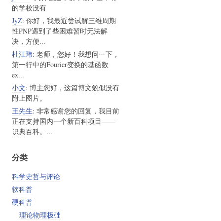
的学校没有
JyZ
: 你好，我最近尝试解三维周期
性PNP遇到了些困难暂时无法解
决，方便...
杜江玮
: 老师，您好！我想问一下，
第一行中的Fourier变换的基函数
ex...
小文
: 博主您好，这篇博文貌似没有
附上图片。
王先生
: 非常感谢您的回复，我目前
正在支持国内一个新百科项目——
识典百科。...
分类
科学史哲与评论
软科普
硬科普
理论物理极础