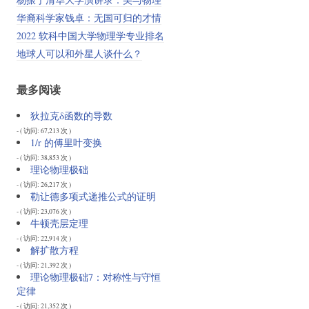
华裔科学家钱卓：无国可归的才情
2022 软科中国大学物理学专业排名
地球人可以和外星人谈什么？
最多阅读
狄拉克δ函数的导数
- ( 访问: 67,213 次 )
1/r 的傅里叶变换
- ( 访问: 38,853 次 )
理论物理极础
- ( 访问: 26,217 次 )
勒让德多项式递推公式的证明
- ( 访问: 23,076 次 )
牛顿壳层定理
- ( 访问: 22,914 次 )
解扩散方程
- ( 访问: 21,392 次 )
理论物理极础7：对称性与守恒
定律
- ( 访问: 21,352 次 )