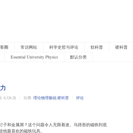
客圈
常访网站
科学史哲与评论
软科普
硬科普
Essential University Physics
默认分类
磁力
 8,326 次
分类:
理论物理极础
,
硬科普
评论
钉子和金属屑？这个问题令人无限着迷。马蹄形的磁铁到底
烦他最喜欢的磁铁玩具。