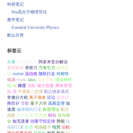
科研笔记
Doi高分子物理导论
教学笔记
Essential University Physics
默认分类
标签云
矢量
聚电解质刷
阿多米安分解法
爱因斯坦
摩擦力
万有引力
圆周运
动
matlab
温伯格
随机行走
对称性
电场
bvp4c
latex
高分子刷
强拉伸理
论
sst
梯度
泊松-玻尔兹曼-弗洛里理
论
熵
牛顿第二定律
勒让德多项式
常微分方程
离子液体
弦论
渗透压
陶哲轩
导数
量子力学
高斯定理
加
速度
偏倚随机行走
标度理论
配分
函数
库仑定律
引力波
积分
拉马努
金
知无涯者
动量守恒定律
势能
拉
格朗日量
散度
电偶极子
电势
泊松-
玻尔兹曼方程
超疏水
相变
数学
伽