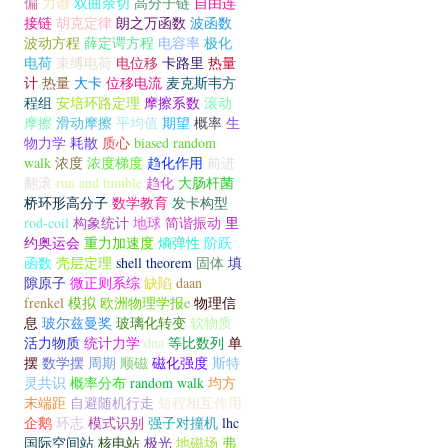
偏
力谱
双曲余切
高分子链
自由连
接链
胡克定律
朗之万函数
波函数
波动方程
薛定谔方程
电容率
极化
电荷
束缚电荷
电位移
卡路里
热量
计
热量
大卡
位移电流
麦克斯韦方
程组
安培环路定理
摩擦系数
滚动
摩擦
滑动摩擦
平均值
期望
概率
生
物力学
耗散
质心
biased random
walk
浓度
浓度梯度
趋化作用
前进
翻滚
run and tumble
趋化
大肠杆菌
桥环形高分子
数学教育
发卡构型
rod-coil
构象统计
地球
简谐振动
里
约奥运会
重力加速度
熵弹性
阶跃
函数
壳层定理
shell theorem
固体
填
隙原子
微正则系综
缺陷
daan
frenkel
模拟
欧洲物理学报e
物理信
息
玻尔兹曼奖
玻璃化转变
软物质
活力物质
统计力学
dna
等比数列
单
摆
数学摆
周期
顺磁
磁化强度
斯特
灵共识
概率分布
random walk
均方
末端距
自避随机行走
短程相互作用
企鹅
环志
模式识别
强子对撞机
lhc
国际空间站
核电站
极光
地磁场
弗