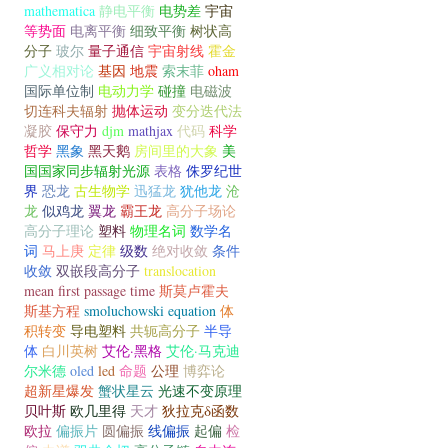
mathematica
静电平衡
电势差
宇宙
等势面
电离平衡
细致平衡
树状高
分子
玻尔
量子通信
宇宙射线
霍金
广义相对论
基因
地震
索末菲
oham
国际单位制
电动力学
碰撞
电磁波
切连科夫辐射
抛体运动
变分迭代法
凝胶
保守力
djm
mathjax
代码
科学
哲学
黑象
黑天鹅
房间里的大象
美
国国家同步辐射光源
表格
侏罗纪世
界
恐龙
古生物学
迅猛龙
犹他龙
沧
龙
似鸡龙
翼龙
霸王龙
高分子场论
高分子理论
塑料
物理名词
数学名
词
马上庚
定律
级数
绝对收敛
条件
收敛
双嵌段高分子
translocation
mean first passage time
斯莫卢霍夫
斯基方程
smoluchowski equation
体
积转变
导电塑料
共轭高分子
半导
体
白川英树
艾伦·黑格
艾伦·马克迪
尔米德
oled
led
命题
公理
博弈论
超新星爆发
蟹状星云
光速不变原理
贝叶斯
欧几里得
天才
狄拉克δ函数
欧拉
偏振片
圆偏振
线偏振
起偏
检