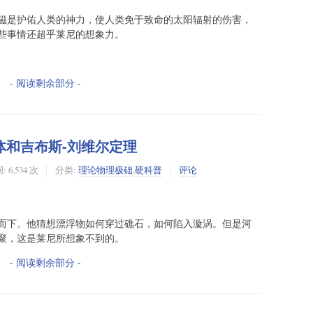
磁是护佑人类的神力，使人类免于致命的太阳辐射的伤害，
些事情还超乎莱尼的想象力。
- 阅读剩余部分 -
体和吉布斯-刘维尔定理
 6,534 次
分类:
理论物理极础
,
硬科普
评论
而下。他猜想漂浮物如何穿过礁石，如何陷入漩涡。但是河
聚，这是莱尼所想象不到的。
- 阅读剩余部分 -