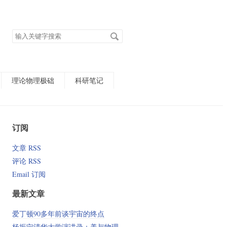
搜
索
关
键
字
理论物理极础
科研笔记
订阅
文章 RSS
评论 RSS
Email 订阅
最新文章
爱丁顿90多年前谈宇宙的终点
杨振宁清华大学演讲录：美与物理