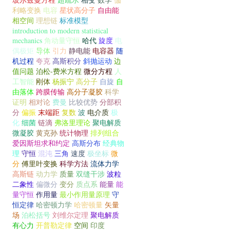
利略变换
电容
星状高分子
自由能
相空间
理想链
标准模型
introduction to modern statistical
mechanics
角动量守恒
哈代
旋度
电
偶极矩
导体
引力
静电能
电容器
随
机过程
夸克
高斯积分
斜抛运动
边
值问题
泊松-费米方程
微分方程
人
工智能
刚体
杨振宁
高分子
自旋
自
由落体
跨膜传输
高分子凝胶
科学
证明
相对论
费曼
比较优势
分部积
分
偏振
末端距
复数
波
电介质
极
化
细菌
链滴
弗洛里理论
聚电解质
微凝胶
黄克孙
统计物理
排列组合
爱因斯坦求和约定
高斯分布
经典物
理
守恒
混沌
三角
速度
极坐标
微
分
傅里叶变换
科学方法
流体力学
高斯链
动力学
质量
双缝干涉
波粒
二象性
偏微分
变分
质点系
能量
能
量守恒
作用量
最小作用量原理
守
恒定律
哈密顿力学
哈密顿量
矢量
场
泊松括号
刘维尔定理
聚电解质
有心力
开普勒定律
空间
印度