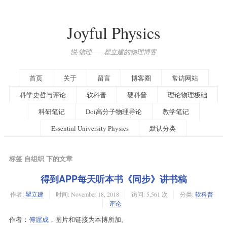
Joyful Physics
悦·物理——瞿立建的物理博客
首页
关于
留言
博客圈
常访网站
科学史哲与评论
软科普
硬科普
理论物理极础
科研笔记
Doi高分子物理导论
教学笔记
Essential University Physics
默认分类
标签 自组织 下的文章
得到APP每天听本书《同步》讲书稿
作者:
瞿立建
时间:
November 18, 2018
访问: 5,561 次
分类:
软科普
评论
作者：
傅渥成
，图片和链接为本博所加。