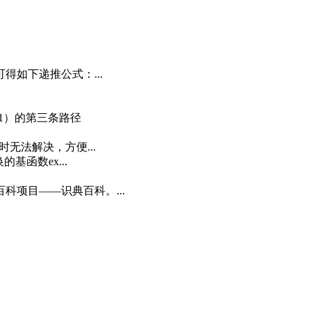
得如下递推公式：...
，1）的第三条路径
无法解决，方便...
基函数ex...
科项目——识典百科。...