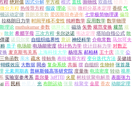
方程
绝对值
因式分解
平方根
根式
直线
抛物线
双曲线
经典力
微分方程
热传导方程
假设
理论
实验
微积分基本定理
香槟
气
顿运动定律
普朗克常数
爱因斯坦奇迹年
七堂极简物理课
偏导
恒
拉格朗日力学
时间平移不变性
纯粹数学
应用数学
数学物理
金斯理论
muthukumar 参数
德拜长度
磁场
矢势
规范变换
规范
规
cy
散射
希腊字母
三次方程
卡尔达诺
韦达定理
塔珀自指公式
散
佯谬
诺贝尔奖
自组织临界性
意识
神经科学
介电常数
马尔可夫
对称
质子
电场能
电场能密度
统计热力学
统计目标力学
对数正
变换
麦克斯韦关系
上海科技大学
杨培东
郝柏林
王十庆
流变
公
三角函数
亲水
疏水
接触角
布拉修斯方程
变分迭代方法
吴健雄
蝴蝶效应
大数据
同步
复杂系统
共振
摆
自组织
生物钟
张首晟
理
元素周期表
普林斯顿高等研究院
度量衡
电流密度
转动
视界
系
实验室参考系
盖尔曼
3d打印
火星
树枝状聚电解质
表面张力
ai
药
民科
外星人
光
布朗运动
张量
核聚变
金星
香农
动能定理