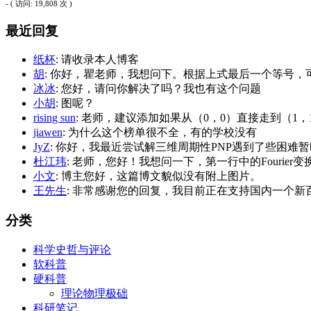
- ( 访问: 19,808 次 )
最近回复
纸杯
: 请收录本人博客
胡
: 你好，瞿老师，我想问下。根据上式最后一个等号，可
冰冰
: 您好，请问你解决了吗？我也有这个问题
小胡
: 图呢？
rising sun
: 老师，建议添加如果从（0，0）直接走到（1
jiawen
: 为什么这个榜单很不全，有的学校没有
JyZ
: 你好，我最近尝试解三维周期性PNP遇到了些困难暂时
杜江玮
: 老师，您好！我想问一下，第一行中的Fourier变换的
小文
: 博主您好，这篇博文貌似没有附上图片。
王先生
: 非常感谢您的回复，我目前正在支持国内一个新百
分类
科学史哲与评论
软科普
硬科普
理论物理极础
科研笔记