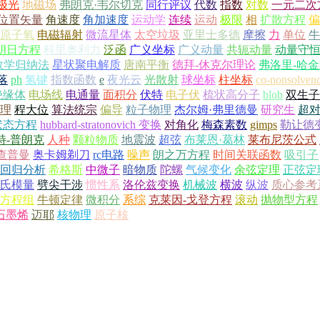
极光
地磁场
弗朗克·韦尔切克
同行评议
代数
指数
对数
一元二次
位置矢量
角速度
角加速度
运动学
连续
运动
极限
相
扩散方程
偏
原子氧
电磁辐射
微流星体
太空垃圾
亚里士多德
摩擦
力
单位
牛
朗日方程
科里奥利力
泛函
广义坐标
广义动量
共轭动量
动量守
数学归纳法
星状聚电解质
唐南平衡
德拜-休克尔理论
弗洛里-哈
落
ph
氢键
指数函数
e
夜光云
光散射
球坐标
柱坐标
co-nonsolven
绝缘体
电场线
电通量
面积分
伏特
电子伏
梳状高分子
blob
双生子
理
程大位
算法统宗
偏导
粒子物理
杰尔姆·弗里德曼
研究生
超
状态方程
hubbard-stratonovich 变换
对角化
梅森素数
gimps
勒让德
特-普朗克
人种
颗粒物质
地震波
超弦
布莱恩·葛林
莱布尼茨公式
查普曼
奥卡姆剃刀
rc电路
噪声
朗之万方程
时间关联函数
吸引子
回归分析
希格斯
中微子
暗物质
陀螺
气候变化
余弦定理
正弦定
氏模量
劈尖干涉
惯性系
洛伦兹变换
机械波
横波
纵波
质心参考
v方程组
牛顿定律
微积分
系综
克莱因-戈登方程
滚动
抛物型方程
石墨烯
迈耶
核物理
原子核