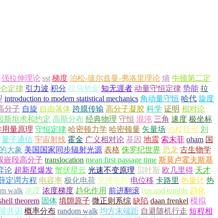
强拉伸理论
sst
梯度
泊松-玻尔兹曼-弗洛里理论
熵
牛顿第二定
仑定律
引力波
积分
拉马努金
知无涯者
动量守恒定律
势能
拉
型
introduction to modern statistical mechanics
角动量守恒
哈代
旋度
高分子
自旋
自由落体
跨膜传输
高分子凝胶
科学
证明
相对论
因斯坦求和约定
高斯分布
经典物理
守恒
混沌
三角
速度
极坐标
作用量原理
守恒定律
哈密顿力学
哈密顿量
矢量场
泊松括号
刘
量子通信
宇宙射线
霍金
广义相对论
基因
地震
索末菲
oham
国
的大象
美国国家同步辐射光源
表格
侏罗纪世界
恐龙
古生物学
双嵌段高分子
translocation
mean first passage time
斯莫卢霍夫斯基
弈论
超新星爆发
蟹状星云
光速不变原理
贝叶斯
欧几里得
天才
薛定谔方程
电容率
极化电荷
束缚电荷
电位移
卡路里
热量计
热
om walk
浓度
浓度梯度
趋化作用
前进翻滚
run and tumble
趋化
shell theorem
固体
填隙原子
微正则系综
缺陷
daan frenkel
模拟
灵共识
概率分布
random walk
均方末端距
自避随机行走
短程相