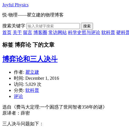
Joyful Physics
悦·物理——瞿立建的物理博客
搜索关键字
搜索
首页
关于
留言
博客圈
常访网站
科学史哲与评论
软科普
硬科
标签 博弈论 下的文章
博弈论和三人决斗
作者:
瞿立建
时间:
December 1, 2016
访问: 5,029 次
分类:
软科普
评论
选自《费马大定理:一个困惑了世间智者358年的谜》
原译者：薛密
三人决斗问题如下：