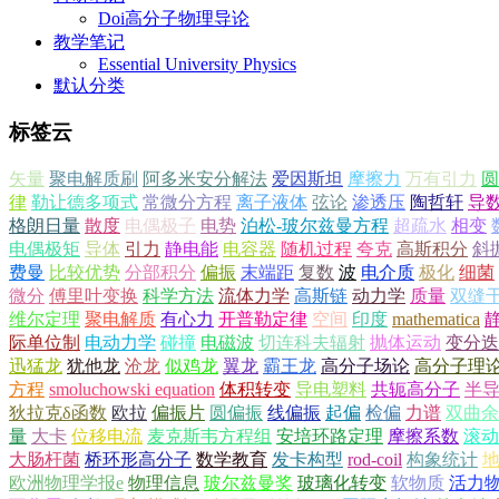
Doi高分子物理导论
教学笔记
Essential University Physics
默认分类
标签云
矢量
聚电解质刷
阿多米安分解法
爱因斯坦
摩擦力
万有引力
圆
律
勒让德多项式
常微分方程
离子液体
弦论
渗透压
陶哲轩
导
格朗日量
散度
电偶极子
电势
泊松-玻尔兹曼方程
超疏水
相变
电偶极矩
导体
引力
静电能
电容器
随机过程
夸克
高斯积分
斜
费曼
比较优势
分部积分
偏振
末端距
复数
波
电介质
极化
细菌
微分
傅里叶变换
科学方法
流体力学
高斯链
动力学
质量
双缝
维尔定理
聚电解质
有心力
开普勒定律
空间
印度
mathematica
际单位制
电动力学
碰撞
电磁波
切连科夫辐射
抛体运动
变分迭
迅猛龙
犹他龙
沧龙
似鸡龙
翼龙
霸王龙
高分子场论
高分子理
方程
smoluchowski equation
体积转变
导电塑料
共轭高分子
半
狄拉克δ函数
欧拉
偏振片
圆偏振
线偏振
起偏
检偏
力谱
双曲余
量
大卡
位移电流
麦克斯韦方程组
安培环路定理
摩擦系数
滚动
大肠杆菌
桥环形高分子
数学教育
发卡构型
rod-coil
构象统计
欧洲物理学报e
物理信息
玻尔兹曼奖
玻璃化转变
软物质
活力