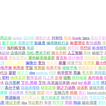
周运动
matlab
温伯格
随机行走
对称性
电场
bvp4c
latex
高分子刷
数
量子力学
高斯定理
加速度
偏倚随机行走
标度理论
配分函数
库
数学
伽利略变换
电容
星状高分子
自由能
相空间
理想链
标准模
抛运动
边值问题
泊松-费米方程
微分方程
人工智能
刚体
杨振宁
链滴
弗洛里理论
聚电解质微凝胶
黄克孙
统计物理
排列组合
爱
干涉
波粒二象性
偏微分
变分
质点系
能量
能量守恒
作用量
最小
静电平衡
电势差
宇宙
等势面
电离平衡
细致平衡
树状高分子
玻尔
代法
凝胶
保守力
djm
mathjax
代码
科学哲学
黑象
黑天鹅
房间里
论
塑料
物理名词
数学名词
马上庚
定律
级数
绝对收敛
条件收敛
导体
白川英树
艾伦·黑格
艾伦·马克迪尔米德
oled
led
命题
公理
博
切
高分子链
自由连接链
胡克定律
朗之万函数
波函数
波动方程
摩擦
滑动摩擦
平均值
期望
概率
生物力学
耗散
质心
biased rand
地球
简谐振动
里约奥运会
重力加速度
熵弹性
阶跃函数
壳层定理
物质
统计力学
dna
等比数列
单摆
数学摆
周期
顺磁
磁化强度
斯特