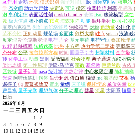
互作用
企鹅
环志
模式识别
强子对撞机
lhc
国际空间站
核电站
学
态空间
动力学定律
决定论
可逆
循环
拉普拉斯
利率
坐标系
泡
亨利定律
表面活性剂
david chandler
液体
rism
珠簧模型
腐蚀
数
极大值点
极小值点
鞍点
海森矩阵
动能
循环坐标
欧拉-拉格
克罗内克符号
列维-奇维塔符号
泊松符号
对称
角动量
公理化
范不变性
正则动量
规范场
多面体
剑桥大学
驻点
splash
液滴溅
度定理
斯托克斯定理
电荷
库仑
基元电荷
电荷守恒
叠加原理
过程
转移概率
转移速率
比热
主方程
热力学第二定律
等概率原
态分布
公平
拉普拉斯方程
时间
圈量子引力
超颖材料
金字塔
转
化学工业
动量
黑洞
受激辐射
社会物理
离子通道
泊松-能斯
类比思维
第一性原理
伊隆·马斯克
宗教
基督教
伊斯兰教
古依-
区块链
量子计算
nasa
统计学
大数定律
中心极限定理
随机抽样
光速
阿特伍德机
钢体
生命起源
蛋白质
核酸
rna
氨基酸
艾根
杨
谐振子
6g
康普顿效应
费米
量纲
原子弹
佩托悖论
单位矢量
kd
曹昌祺
量子光学
理想气体
分子动理论
彗星
流星
太阳系
恒星
日历
2026
年
8
月
一
二
三
四
五
六
日
1
2
3
4
5
6
7
8
9
10
11
12
13
14
15
16