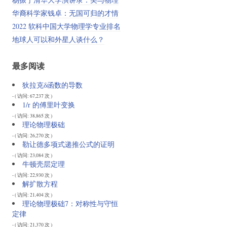
华裔科学家钱卓：无国可归的才情
2022 软科中国大学物理学专业排名
地球人可以和外星人谈什么？
最多阅读
狄拉克δ函数的导数
- ( 访问: 67,237 次 )
1/r 的傅里叶变换
- ( 访问: 38,865 次 )
理论物理极础
- ( 访问: 26,270 次 )
勒让德多项式递推公式的证明
- ( 访问: 23,084 次 )
牛顿壳层定理
- ( 访问: 22,930 次 )
解扩散方程
- ( 访问: 21,404 次 )
理论物理极础7：对称性与守恒
定律
- ( 访问: 21,370 次 )