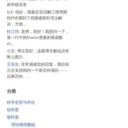
的学校没有
JyZ
: 你好，我最近尝试解三维周期
性PNP遇到了些困难暂时无法解
决，方便...
杜江玮
: 老师，您好！我想问一下，
第一行中的Fourier变换的基函数
ex...
小文
: 博主您好，这篇博文貌似没有
附上图片。
王先生
: 非常感谢您的回复，我目前
正在支持国内一个新百科项目——
识典百科。...
分类
科学史哲与评论
软科普
硬科普
理论物理极础