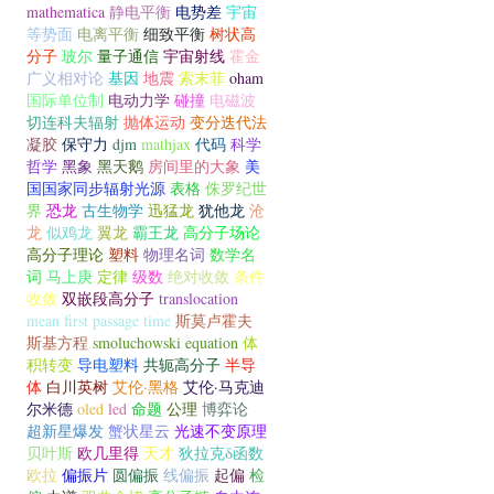
mathematica
静电平衡
电势差
宇宙
等势面
电离平衡
细致平衡
树状高
分子
玻尔
量子通信
宇宙射线
霍金
广义相对论
基因
地震
索末菲
oham
国际单位制
电动力学
碰撞
电磁波
切连科夫辐射
抛体运动
变分迭代法
凝胶
保守力
djm
mathjax
代码
科学
哲学
黑象
黑天鹅
房间里的大象
美
国国家同步辐射光源
表格
侏罗纪世
界
恐龙
古生物学
迅猛龙
犹他龙
沧
龙
似鸡龙
翼龙
霸王龙
高分子场论
高分子理论
塑料
物理名词
数学名
词
马上庚
定律
级数
绝对收敛
条件
收敛
双嵌段高分子
translocation
mean first passage time
斯莫卢霍夫
斯基方程
smoluchowski equation
体
积转变
导电塑料
共轭高分子
半导
体
白川英树
艾伦·黑格
艾伦·马克迪
尔米德
oled
led
命题
公理
博弈论
超新星爆发
蟹状星云
光速不变原理
贝叶斯
欧几里得
天才
狄拉克δ函数
欧拉
偏振片
圆偏振
线偏振
起偏
检