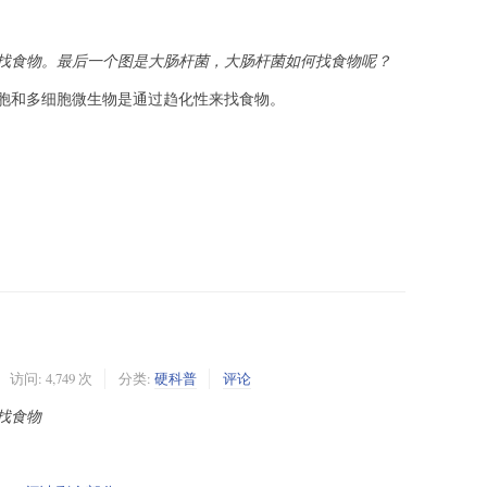
找食物。最后一个图是大肠杆菌，大肠杆菌如何找食物呢？
胞和多细胞微生物是通过趋化性来找食物。
访问: 4,749 次
分类:
硬科普
评论
找食物