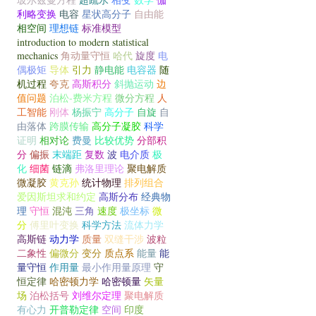
利略变换
电容
星状高分子
自由能
相空间
理想链
标准模型
introduction to modern statistical
mechanics
角动量守恒
哈代
旋度
电
偶极矩
导体
引力
静电能
电容器
随
机过程
夸克
高斯积分
斜抛运动
边
值问题
泊松-费米方程
微分方程
人
工智能
刚体
杨振宁
高分子
自旋
自
由落体
跨膜传输
高分子凝胶
科学
证明
相对论
费曼
比较优势
分部积
分
偏振
末端距
复数
波
电介质
极
化
细菌
链滴
弗洛里理论
聚电解质
微凝胶
黄克孙
统计物理
排列组合
爱因斯坦求和约定
高斯分布
经典物
理
守恒
混沌
三角
速度
极坐标
微
分
傅里叶变换
科学方法
流体力学
高斯链
动力学
质量
双缝干涉
波粒
二象性
偏微分
变分
质点系
能量
能
量守恒
作用量
最小作用量原理
守
恒定律
哈密顿力学
哈密顿量
矢量
场
泊松括号
刘维尔定理
聚电解质
有心力
开普勒定律
空间
印度