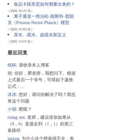
食品卡路里是如何测量出来的？
- ( 访问: 20,153 次 )
离子通道一维泊松-能斯特-普朗
克（Poisson-Nernst-Planck）模型
- ( 访问: 19,924 次 )
亲水、疏水、超疏水新定义
- ( 访问: 19,835 次 )
最近回复
纸杯
: 请收录本人博客
胡
: 你好，瞿老师，我想问下。根据
上式最后一个等号，可得如下递推
公式：...
冰冰
: 您好，请问你解决了吗？我也
有这个问题
小胡
: 图呢？
rising sun
: 老师，建议添加如果从
（0，0）直接走到（1，1）的第三
条路径
jiawen
: 为什么这个榜单很不全，有