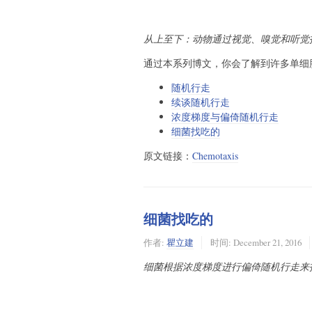
从上至下：动物通过视觉、嗅觉和听觉
通过本系列博文，你会了解到许多单细
随机行走
续谈随机行走
浓度梯度与偏倚随机行走
细菌找吃的
原文链接：
Chemotaxis
细菌找吃的
作者:
瞿立建
时间:
December 21, 2016
细菌根据浓度梯度进行偏倚随机行走来