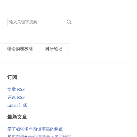
搜
索
关
键
字
理论物理极础
科研笔记
订阅
文章 RSS
评论 RSS
Email 订阅
最新文章
爱丁顿90多年前谈宇宙的终点
杨振宁清华大学演讲录：美与物理