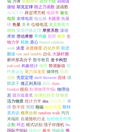
偏
力谱
双曲余切
高分子链
自由连
接链
胡克定律
朗之万函数
波函数
波动方程
薛定谔方程
电容率
极化
电荷
束缚电荷
电位移
卡路里
热量
计
热量
大卡
位移电流
麦克斯韦方
程组
安培环路定理
摩擦系数
滚动
摩擦
滑动摩擦
平均值
期望
概率
生
物力学
耗散
质心
biased random
walk
浓度
浓度梯度
趋化作用
前进
翻滚
run and tumble
趋化
大肠杆菌
桥环形高分子
数学教育
发卡构型
rod-coil
构象统计
地球
简谐振动
里
约奥运会
重力加速度
熵弹性
阶跃
函数
壳层定理
shell theorem
固体
填
隙原子
微正则系综
缺陷
daan
frenkel
模拟
欧洲物理学报e
物理信
息
玻尔兹曼奖
玻璃化转变
软物质
活力物质
统计力学
dna
等比数列
单
摆
数学摆
周期
顺磁
磁化强度
斯特
灵共识
概率分布
random walk
均方
末端距
自避随机行走
短程相互作用
企鹅
环志
模式识别
强子对撞机
lhc
国际空间站
核电站
极光
地磁场
弗