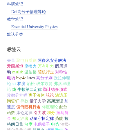
科研笔记
Doi高分子物理导论
教学笔记
Essential University Physics
默认分类
标签云
矢量
聚电解质刷
阿多米安分解法
爱因斯坦
摩擦力
万有引力
圆周运
动
matlab
温伯格
随机行走
对称性
电场
bvp4c
latex
高分子刷
强拉伸理
论
sst
梯度
泊松-玻尔兹曼-弗洛里理
论
熵
牛顿第二定律
勒让德多项式
常微分方程
离子液体
弦论
渗透压
陶哲轩
导数
量子力学
高斯定理
加
速度
偏倚随机行走
标度理论
配分
函数
库仑定律
引力波
积分
拉马努
金
知无涯者
动量守恒定律
势能
拉
格朗日量
散度
电偶极子
电势
泊松-
玻尔兹曼方程
超疏水
相变
数学
伽