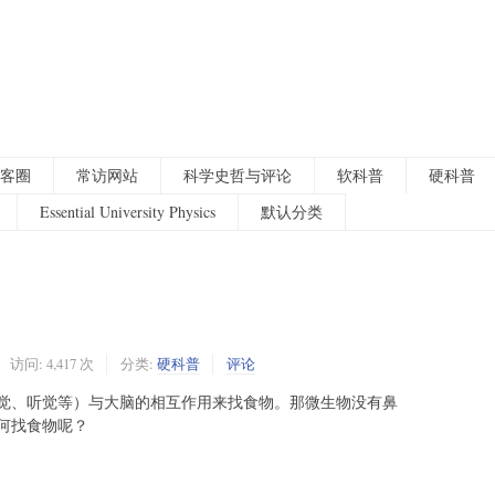
客圈
常访网站
科学史哲与评论
软科普
硬科普
Essential University Physics
默认分类
访问: 4,417 次
分类:
硬科普
评论
觉、听觉等）与大脑的相互作用来找食物。那微生物没有鼻
何找食物呢？