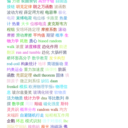
偏
力谱
双曲余切
高分子链
自由连
接链
胡克定律
朗之万函数
波函数
波动方程
薛定谔方程
电容率
极化
电荷
束缚电荷
电位移
卡路里
热量
计
热量
大卡
位移电流
麦克斯韦方
程组
安培环路定理
摩擦系数
滚动
摩擦
滑动摩擦
平均值
期望
概率
生
物力学
耗散
质心
biased random
walk
浓度
浓度梯度
趋化作用
前进
翻滚
run and tumble
趋化
大肠杆菌
桥环形高分子
数学教育
发卡构型
rod-coil
构象统计
地球
简谐振动
里
约奥运会
重力加速度
熵弹性
阶跃
函数
壳层定理
shell theorem
固体
填
隙原子
微正则系综
缺陷
daan
frenkel
模拟
欧洲物理学报e
物理信
息
玻尔兹曼奖
玻璃化转变
软物质
活力物质
统计力学
dna
等比数列
单
摆
数学摆
周期
顺磁
磁化强度
斯特
灵共识
概率分布
random walk
均方
末端距
自避随机行走
短程相互作用
企鹅
环志
模式识别
强子对撞机
lhc
国际空间站
核电站
极光
地磁场
弗