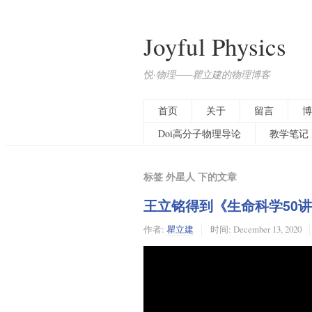
Joyful Physics
悦·物理——瞿立建的物理博客
首页
关于
留言
博
Doi高分子物理导论
教学笔记
标签 外星人 下的文章
王立铭得到《生命科学50
作者:
瞿立建
时间:
December 13, 2020