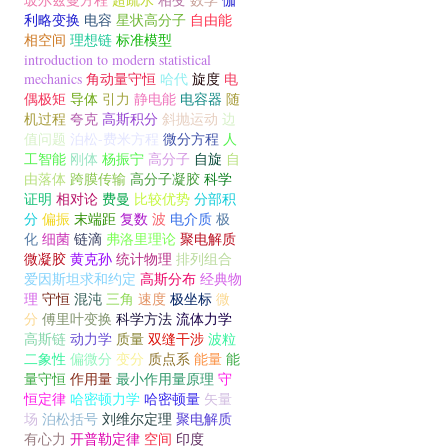
利略变换
电容
星状高分子
自由能
相空间
理想链
标准模型
introduction to modern statistical
mechanics
角动量守恒
哈代
旋度
电
偶极矩
导体
引力
静电能
电容器
随
机过程
夸克
高斯积分
斜抛运动
边
值问题
泊松-费米方程
微分方程
人
工智能
刚体
杨振宁
高分子
自旋
自
由落体
跨膜传输
高分子凝胶
科学
证明
相对论
费曼
比较优势
分部积
分
偏振
末端距
复数
波
电介质
极
化
细菌
链滴
弗洛里理论
聚电解质
微凝胶
黄克孙
统计物理
排列组合
爱因斯坦求和约定
高斯分布
经典物
理
守恒
混沌
三角
速度
极坐标
微
分
傅里叶变换
科学方法
流体力学
高斯链
动力学
质量
双缝干涉
波粒
二象性
偏微分
变分
质点系
能量
能
量守恒
作用量
最小作用量原理
守
恒定律
哈密顿力学
哈密顿量
矢量
场
泊松括号
刘维尔定理
聚电解质
有心力
开普勒定律
空间
印度