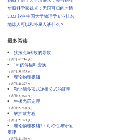
华裔科学家钱卓：无国可归的才情
2022 软科中国大学物理学专业排名
地球人可以和外星人谈什么？
最多阅读
狄拉克δ函数的导数
- ( 访问: 67,216 次 )
1/r 的傅里叶变换
- ( 访问: 38,855 次 )
理论物理极础
- ( 访问: 26,227 次 )
勒让德多项式递推公式的证明
- ( 访问: 23,078 次 )
牛顿壳层定理
- ( 访问: 22,920 次 )
解扩散方程
- ( 访问: 21,393 次 )
理论物理极础7：对称性与守恒
定律
- ( 访问: 21,356 次 )