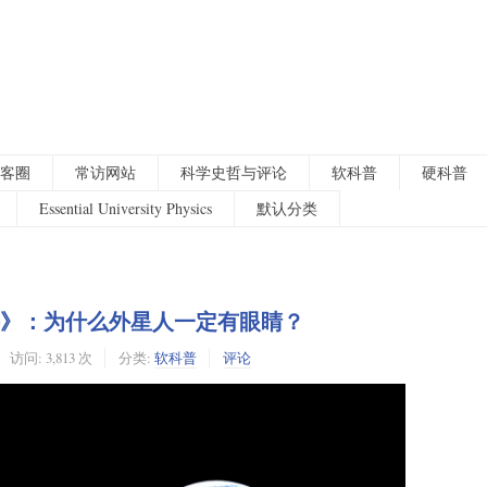
客圈
常访网站
科学史哲与评论
软科普
硬科普
Essential University Physics
默认分类
讲》：为什么外星人一定有眼睛？
访问: 3,813 次
分类:
软科普
评论