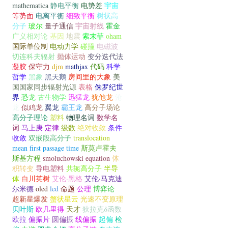
mathematica
静电平衡
电势差
宇宙
等势面
电离平衡
细致平衡
树状高
分子
玻尔
量子通信
宇宙射线
霍金
广义相对论
基因
地震
索末菲
oham
国际单位制
电动力学
碰撞
电磁波
切连科夫辐射
抛体运动
变分迭代法
凝胶
保守力
djm
mathjax
代码
科学
哲学
黑象
黑天鹅
房间里的大象
美
国国家同步辐射光源
表格
侏罗纪世
界
恐龙
古生物学
迅猛龙
犹他龙
沧
龙
似鸡龙
翼龙
霸王龙
高分子场论
高分子理论
塑料
物理名词
数学名
词
马上庚
定律
级数
绝对收敛
条件
收敛
双嵌段高分子
translocation
mean first passage time
斯莫卢霍夫
斯基方程
smoluchowski equation
体
积转变
导电塑料
共轭高分子
半导
体
白川英树
艾伦·黑格
艾伦·马克迪
尔米德
oled
led
命题
公理
博弈论
超新星爆发
蟹状星云
光速不变原理
贝叶斯
欧几里得
天才
狄拉克δ函数
欧拉
偏振片
圆偏振
线偏振
起偏
检