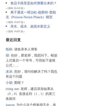
食品卡路里是如何测量出来的？
- ( 访问: 20,145 次 )
离子通道一维泊松-能斯特-普朗
克（Poisson-Nernst-Planck）模型
- ( 访问: 19,915 次 )
亲水、疏水、超疏水新定义
- ( 访问: 19,822 次 )
最近回复
纸杯
: 请收录本人博客
胡
: 你好，瞿老师，我想问下。根据
上式最后一个等号，可得如下递推
公式：...
冰冰
: 您好，请问你解决了吗？我也
有这个问题
小胡
: 图呢？
rising sun
: 老师，建议添加如果从
（0，0）直接走到（1，1）的第三
条路径
jiawen
: 为什么这个榜单很不全，有