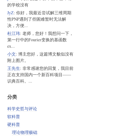
的学校没有
JyZ
: 你好，我最近尝试解三维周期
性PNP遇到了些困难暂时无法解
决，方便...
杜江玮
: 老师，您好！我想问一下，
第一行中的Fourier变换的基函数
ex...
小文
: 博主您好，这篇博文貌似没有
附上图片。
王先生
: 非常感谢您的回复，我目前
正在支持国内一个新百科项目——
识典百科。...
分类
科学史哲与评论
软科普
硬科普
理论物理极础