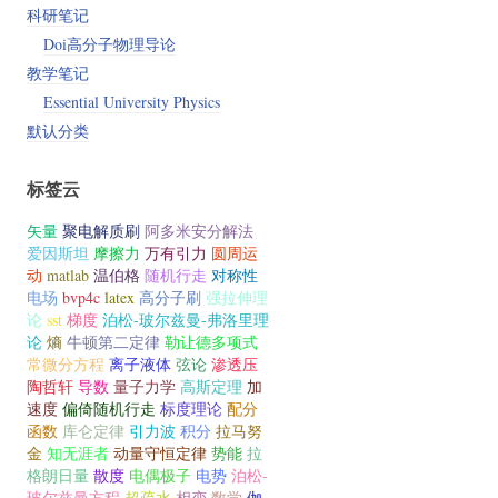
科研笔记
Doi高分子物理导论
教学笔记
Essential University Physics
默认分类
标签云
矢量
聚电解质刷
阿多米安分解法
爱因斯坦
摩擦力
万有引力
圆周运
动
matlab
温伯格
随机行走
对称性
电场
bvp4c
latex
高分子刷
强拉伸理
论
sst
梯度
泊松-玻尔兹曼-弗洛里理
论
熵
牛顿第二定律
勒让德多项式
常微分方程
离子液体
弦论
渗透压
陶哲轩
导数
量子力学
高斯定理
加
速度
偏倚随机行走
标度理论
配分
函数
库仑定律
引力波
积分
拉马努
金
知无涯者
动量守恒定律
势能
拉
格朗日量
散度
电偶极子
电势
泊松-
玻尔兹曼方程
超疏水
相变
数学
伽