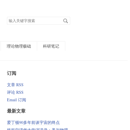
搜
索
关
键
字
理论物理极础
科研笔记
订阅
文章 RSS
评论 RSS
Email 订阅
最新文章
爱丁顿90多年前谈宇宙的终点
杨振宁清华大学演讲录：美与物理