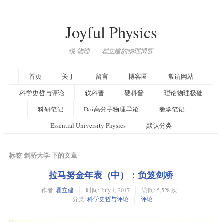
Joyful Physics
悦·物理——瞿立建的物理博客
首页
关于
留言
博客圈
常访网站
科学史哲与评论
软科普
硬科普
理论物理极础
科研笔记
Doi高分子物理导论
教学笔记
Essential University Physics
默认分类
标签 剑桥大学 下的文章
拉马努金年表（中）：负笈剑桥
作者:
瞿立建
时间:
July 4, 2017
访问: 5,528 次
分类:
科学史哲与评论
评论