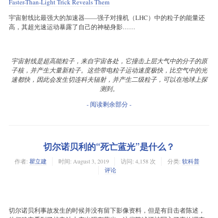
Faster-Than-Light Trick Reveals Them
宇宙射线比最强大的加速器——强子对撞机（LHC）中的粒子的能量还
高，其超光速运动暴露了自己的神秘身影……
宇宙射线是超高能粒子，来自宇宙各处，它撞击上层大气中的分子的原
子核，并产生大量新粒子。这些带电粒子运动速度极快，比空气中的光
速都快，因此会发生切连科夫辐射，并产生二级粒子，可以在地球上探
测到。
- 阅读剩余部分 -
切尔诺贝利的“死亡蓝光”是什么？
作者:
瞿立建
时间:
August 3, 2019
访问: 4,158 次
分类:
软科普
评论
切尔诺贝利事故发生的时候并没有留下影像资料，但是有目击者陈述，