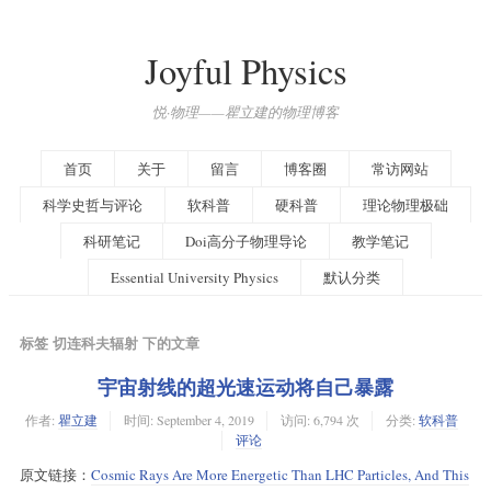
Joyful Physics
悦·物理——瞿立建的物理博客
首页
关于
留言
博客圈
常访网站
科学史哲与评论
软科普
硬科普
理论物理极础
科研笔记
Doi高分子物理导论
教学笔记
Essential University Physics
默认分类
标签 切连科夫辐射 下的文章
宇宙射线的超光速运动将自己暴露
作者:
瞿立建
时间:
September 4, 2019
访问: 6,794 次
分类:
软科普
评论
原文链接：
Cosmic Rays Are More Energetic Than LHC Particles, And This