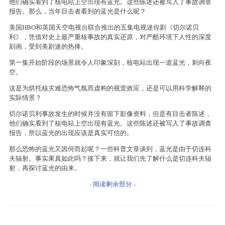
他们确实看到了核电站上空出现有蓝光。这些陈述还被写入了事故调查
报告。那么，当年目击者看到的蓝光是什么呢？
美国HBO和英国天空电视台联合推出的五集电视迷你剧《切尔诺贝
利》，凭借对史上最严重核事故的真实还原，对严酷环境下人性的深度
刻画，受到美剧迷的热捧。
第一集开始阶段的场景就令人印象深刻，核电站出现一道蓝光，刺向夜
空。
这是为烘托核灾难恐怖气氛而虚构的视觉效应，还是可以用科学解释的
实际情景？
切尔诺贝利事故发生的时候并没有留下影像资料，但是有目击者陈述，
他们确实看到了核电站上空出现有蓝光。这些陈述还被写入了事故调查
报告，所以蓝光的出现应该是真实可信的。
那么恐怖的蓝光又因何而起呢？一些科普文章谈到，蓝光是由于切连科
夫辐射。事实果真如此吗？接下来，就让我们先了解什么是切连科夫辐
射，再探讨蓝光的由来。
- 阅读剩余部分 -