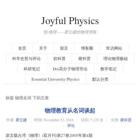
Joyful Physics
悦·物理——瞿立建的物理博客
首页
关于
留言
博客圈
常访网站
科学史哲与评论
软科普
硬科普
理论物理极础
科研笔记
Doi高分子物理导论
教学笔记
Essential University Physics
默认分类
标签 物理名词 下的文章
物理教育从名词谈起
作者:
瞿立建
时间:
November 23, 2016
访问: 7,128 次
分类:
硬科普
评论
原文载台湾《物理》(双月刊)第27卷2005年第4期