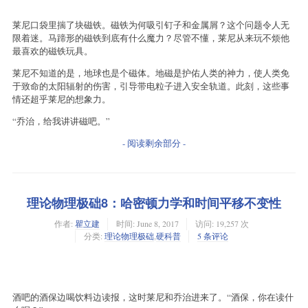
莱尼口袋里揣了块磁铁。磁铁为何吸引钉子和金属屑？这个问题令人无
限着迷。马蹄形的磁铁到底有什么魔力？尽管不懂，莱尼从来玩不烦他
最喜欢的磁铁玩具。
莱尼不知道的是，地球也是个磁体。地磁是护佑人类的神力，使人类免
于致命的太阳辐射的伤害，引导带电粒子进入安全轨道。此刻，这些事
情还超乎莱尼的想象力。
“乔治，给我讲讲磁吧。”
- 阅读剩余部分 -
理论物理极础8：哈密顿力学和时间平移不变性
作者:
瞿立建
时间:
June 8, 2017
访问: 19,257 次
分类:
理论物理极础
,
硬科普
5 条评论
酒吧的酒保边喝饮料边读报，这时莱尼和乔治进来了。“酒保，你在读什