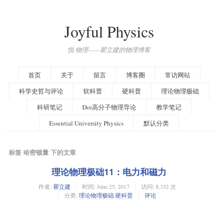
Joyful Physics
悦·物理——瞿立建的物理博客
首页
关于
留言
博客圈
常访网站
科学史哲与评论
软科普
硬科普
理论物理极础
科研笔记
Doi高分子物理导论
教学笔记
Essential University Physics
默认分类
标签 哈密顿量 下的文章
理论物理极础11：电力和磁力
作者:
瞿立建
时间:
June 25, 2017
访问: 8,332 次
分类:
理论物理极础
,
硬科普
评论