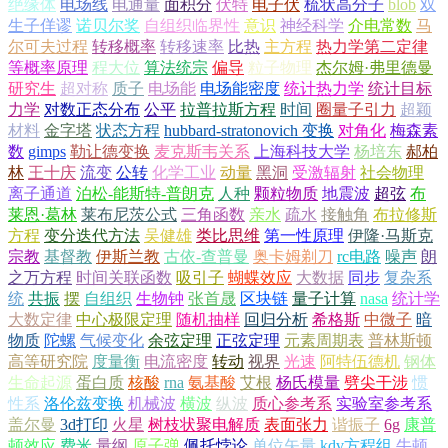
绝缘体
电场线
电通量
面积分
伏特
电子伏
梳状高分子
blob
双
生子佯谬
诺贝尔奖
自组织临界性
意识
神经科学
介电常数
马
尔可夫过程
转移概率
转移速率
比热
主方程
热力学第二定律
等概率原理
程大位
算法统宗
偏导
粒子物理
杰尔姆·弗里德曼
研究生
超对称
质子
电场能
电场能密度
统计热力学
统计目标
力学
对数正态分布
公平
拉普拉斯方程
时间
圈量子引力
超颖
材料
金字塔
状态方程
hubbard-stratonovich 变换
对角化
梅森素
数
gimps
勒让德变换
麦克斯韦关系
上海科技大学
杨培东
郝柏
林
王十庆
流变
公转
化学工业
动量
黑洞
受激辐射
社会物理
离子通道
泊松-能斯特-普朗克
人种
颗粒物质
地震波
超弦
布
莱恩·葛林
莱布尼茨公式
三角函数
亲水
疏水
接触角
布拉修斯
方程
变分迭代方法
吴健雄
类比思维
第一性原理
伊隆·马斯克
宗教
基督教
伊斯兰教
古依-查普曼
奥卡姆剃刀
rc电路
噪声
朗
之万方程
时间关联函数
吸引子
蝴蝶效应
大数据
同步
复杂系
统
共振
摆
自组织
生物钟
张首晟
区块链
量子计算
nasa
统计学
大数定律
中心极限定理
随机抽样
回归分析
希格斯
中微子
暗
物质
陀螺
气候变化
余弦定理
正弦定理
元素周期表
普林斯顿
高等研究院
度量衡
电流密度
转动
视界
光速
阿特伍德机
钢体
生命起源
蛋白质
核酸
rna
氨基酸
艾根
杨氏模量
劈尖干涉
惯
性系
洛伦兹变换
机械波
横波
纵波
质心参考系
实验室参考系
盖尔曼
3d打印
火星
树枝状聚电解质
表面张力
谐振子
6g
康普
顿效应
费米
量纲
原子弹
佩托悖论
单位矢量
kdv方程组
牛顿