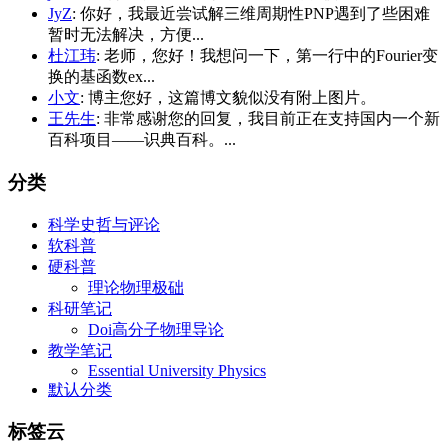
JyZ
: 你好，我最近尝试解三维周期性PNP遇到了些困难
暂时无法解决，方便...
杜江玮
: 老师，您好！我想问一下，第一行中的Fourier变
换的基函数ex...
小文
: 博主您好，这篇博文貌似没有附上图片。
王先生
: 非常感谢您的回复，我目前正在支持国内一个新
百科项目——识典百科。...
分类
科学史哲与评论
软科普
硬科普
理论物理极础
科研笔记
Doi高分子物理导论
教学笔记
Essential University Physics
默认分类
标签云