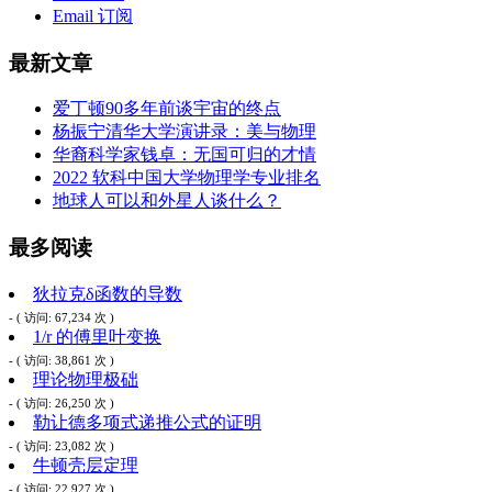
Email 订阅
最新文章
爱丁顿90多年前谈宇宙的终点
杨振宁清华大学演讲录：美与物理
华裔科学家钱卓：无国可归的才情
2022 软科中国大学物理学专业排名
地球人可以和外星人谈什么？
最多阅读
狄拉克δ函数的导数
- ( 访问: 67,234 次 )
1/r 的傅里叶变换
- ( 访问: 38,861 次 )
理论物理极础
- ( 访问: 26,250 次 )
勒让德多项式递推公式的证明
- ( 访问: 23,082 次 )
牛顿壳层定理
- ( 访问: 22,927 次 )