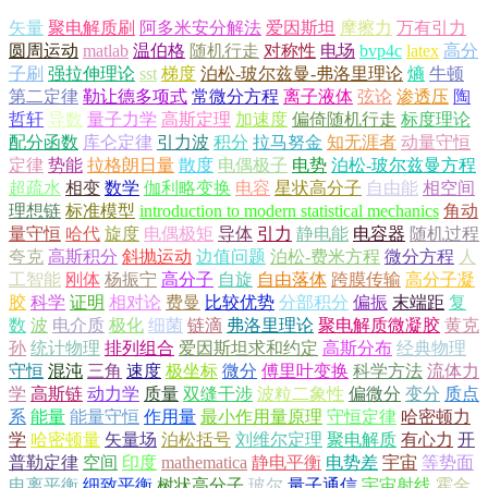
矢量
聚电解质刷
阿多米安分解法
爱因斯坦
摩擦力
万有引力
圆周运动
matlab
温伯格
随机行走
对称性
电场
bvp4c
latex
高分
子刷
强拉伸理论
sst
梯度
泊松-玻尔兹曼-弗洛里理论
熵
牛顿
第二定律
勒让德多项式
常微分方程
离子液体
弦论
渗透压
陶
哲轩
导数
量子力学
高斯定理
加速度
偏倚随机行走
标度理论
配分函数
库仑定律
引力波
积分
拉马努金
知无涯者
动量守恒
定律
势能
拉格朗日量
散度
电偶极子
电势
泊松-玻尔兹曼方程
超疏水
相变
数学
伽利略变换
电容
星状高分子
自由能
相空间
理想链
标准模型
introduction to modern statistical mechanics
角动
量守恒
哈代
旋度
电偶极矩
导体
引力
静电能
电容器
随机过程
夸克
高斯积分
斜抛运动
边值问题
泊松-费米方程
微分方程
人
工智能
刚体
杨振宁
高分子
自旋
自由落体
跨膜传输
高分子凝
胶
科学
证明
相对论
费曼
比较优势
分部积分
偏振
末端距
复
数
波
电介质
极化
细菌
链滴
弗洛里理论
聚电解质微凝胶
黄克
孙
统计物理
排列组合
爱因斯坦求和约定
高斯分布
经典物理
守恒
混沌
三角
速度
极坐标
微分
傅里叶变换
科学方法
流体力
学
高斯链
动力学
质量
双缝干涉
波粒二象性
偏微分
变分
质点
系
能量
能量守恒
作用量
最小作用量原理
守恒定律
哈密顿力
学
哈密顿量
矢量场
泊松括号
刘维尔定理
聚电解质
有心力
开
普勒定律
空间
印度
mathematica
静电平衡
电势差
宇宙
等势面
电离平衡
细致平衡
树状高分子
玻尔
量子通信
宇宙射线
霍金