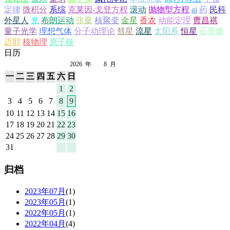
定律
微积分
系综
克莱因-戈登方程
滚动
抛物型方程
ai
药
民科
外星人
光
布朗运动
张量
核聚变
金星
香农
动能定理
曹昌祺
量子光学
理想气体
分子动理论
彗星
流星
太阳系
恒星
石墨烯
迈耶
核物理
原子核
日历
2026
年
8
月
一
二
三
四
五
六
日
1
2
3
4
5
6
7
8
9
10
11
12
13
14
15
16
17
18
19
20
21
22
23
24
25
26
27
28
29
30
31
归档
2023年07月
(1)
2023年05月
(1)
2022年05月
(1)
2022年04月
(4)