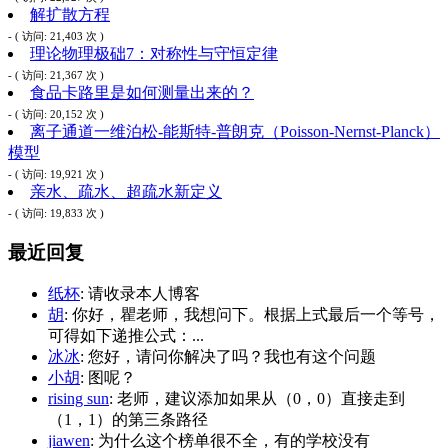
解扩散方程
- ( 访问: 21,403 次 )
理论物理极础7：对称性与守恒定律
- ( 访问: 21,367 次 )
食品卡路里是如何测量出来的？
- ( 访问: 20,152 次 )
离子通道一维泊松-能斯特-普朗克（Poisson-Nernst-Planck）
模型
- ( 访问: 19,921 次 )
亲水、疏水、超疏水新定义
- ( 访问: 19,833 次 )
最近回复
纸杯
: 请收录本人博客
胡
: 你好，瞿老师，我想问下。根据上式最后一个等号，
可得如下递推公式：...
冰冰
: 您好，请问你解决了吗？我也有这个问题
小胡
: 图呢？
rising sun
: 老师，建议添加如果从（0，0）直接走到
（1，1）的第三条路径
jiawen
: 为什么这个榜单很不全，有的学校没有