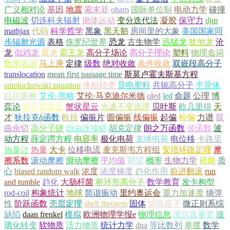
广义相对论
基因
地震
索末菲
oham
国际单位制
电动力学
碰撞
电磁波
切连科夫辐射
抛体运动
变分迭代法
凝胶
保守力
djm
mathjax
代码
科学哲学
黑象
黑天鹅
房间里的大象
美国国家同
步辐射光源
表格
侏罗纪世界
恐龙
古生物学
迅猛龙
犹他龙
沧
龙
似鸡龙
翼龙
霸王龙
高分子场论
高分子理论
塑料
物理名词
数学名词
马上庚
定律
级数
绝对收敛
条件收敛
双嵌段高分子
translocation
mean first passage time
斯莫卢霍夫斯基方程
smoluchowski equation
体积转变
导电塑料
共轭高分子
半导体
白川英树
艾伦·黑格
艾伦·马克迪尔米德
oled
led
命题
公理
博
弈论
超新星爆发
蟹状星云
光速不变原理
贝叶斯
欧几里得
天
才
狄拉克δ函数
欧拉
偏振片
圆偏振
线偏振
起偏
检偏
力谱
双
曲余切
高分子链
自由连接链
胡克定律
朗之万函数
波函数
波
动方程
薛定谔方程
电容率
极化电荷
束缚电荷
电位移
卡路里
热量计
热量
大卡
位移电流
麦克斯韦方程组
安培环路定理
摩
擦系数
滚动摩擦
滑动摩擦
平均值
期望
概率
生物力学
耗散
质
心
biased random walk
浓度
浓度梯度
趋化作用
前进翻滚
run
and tumble
趋化
大肠杆菌
桥环形高分子
数学教育
发卡构型
rod-coil
构象统计
地球
简谐振动
里约奥运会
重力加速度
熵弹
性
阶跃函数
壳层定理
shell theorem
固体
填隙原子
微正则系综
缺陷
daan frenkel
模拟
欧洲物理学报e
物理信息
玻尔兹曼奖
玻
璃化转变
软物质
活力物质
统计力学
dna
等比数列
单摆
数学