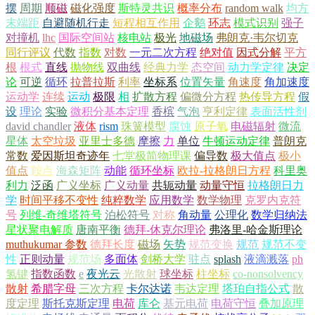
摆
周期
顺磁
磁化强度
斯特灵共识
概率分布
random walk
均方
末端距
自避随机行走
短程相互作用
企鹅
环志
模式识别
强子
对撞机
lhc
国际空间站
核电站
极光
地磁场
弗朗克·韦尔切克
同行评议
代数
指数
对数
一元二次方程
绝对值
因式分解
平方
根
根式
直线
抛物线
双曲线
经典力学
态空间
动力学定律
决定
论
可逆
循环
拉普拉斯
利率
坐标系
位置矢量
角速度
角加速度
运动学
连续
运动
极限
相
扩散方程
偏微分方程
热传导方程
假
设
理论
实验
微积分基本定理
香槟
气泡
亨利定律
表面活性剂
david chandler
液体
rism
珠簧模型
腐蚀
原子氧
电磁辐射
微流
星体
太空垃圾
亚里士多德
摩擦
力
单位
牛顿运动定律
普朗克
常数
爱因斯坦奇迹年
七堂极简物理课
偏导数
极大值点
极小
值点
鞍点
海森矩阵
动能
循环坐标
欧拉-拉格朗日方程
科里奥
利力
泛函
广义坐标
广义动量
共轭动量
动量守恒
拉格朗日力
学
时间平移不变性
纯粹数学
应用数学
数学物理
克罗内克符
号
列维-奇维塔符号
泊松符号
对称
角动量
公理化
数学归纳法
星状聚电解质
唐南平衡
德拜-休克尔理论
弗洛里-哈金斯理论
muthukumar 参数
德拜长度
磁场
矢势
规范变换
规范
规范不变
性
正则动量
规范场
多面体
剑桥大学
驻点
splash
液滴溅落
ph
氢键
指数函数
e
夜光云
光散射
球坐标
柱坐标
co-nonsolvency
散射
希腊字母
三次方程
卡尔达诺
韦达定理
塔珀自指公式
散
度定理
斯托克斯定理
电荷
库仑
基元电荷
电荷守恒
叠加原理