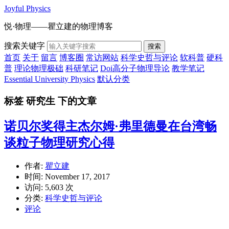
Joyful Physics
悦·物理——瞿立建的物理博客
搜索关键字
搜索
首页
关于
留言
博客圈
常访网站
科学史哲与评论
软科普
硬科
普
理论物理极础
科研笔记
Doi高分子物理导论
教学笔记
Essential University Physics
默认分类
标签 研究生 下的文章
诺贝尔奖得主杰尔姆·弗里德曼在台湾畅
谈粒子物理研究心得
作者:
瞿立建
时间:
November 17, 2017
访问: 5,603 次
分类:
科学史哲与评论
评论