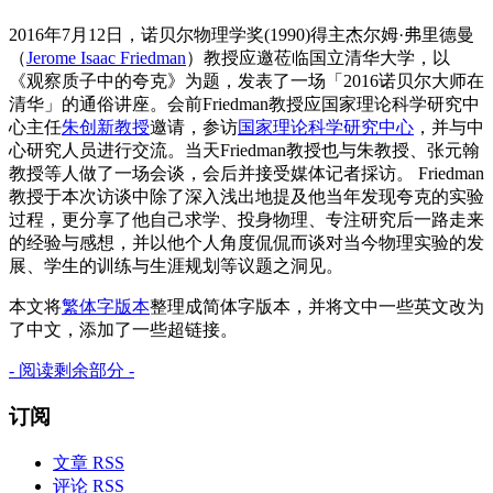
2016年7月12日，诺贝尔物理学奖(1990)得主杰尔姆·弗里德曼
（
Jerome Isaac Friedman
）教授应邀莅临国立清华大学，以
《观察质子中的夸克》为题，发表了一场「2016诺贝尔大师在
清华」的通俗讲座。会前Friedman教授应国家理论科学研究中
心主任
朱创新教授
邀请，参访
国家理论科学研究中心
，并与中
心研究人员进行交流。当天Friedman教授也与朱教授、张元翰
教授等人做了一场会谈，会后并接受媒体记者採访。 Friedman
教授于本次访谈中除了深入浅出地提及他当年发现夸克的实验
过程，更分享了他自己求学、投身物理、专注研究后一路走来
的经验与感想，并以他个人角度侃侃而谈对当今物理实验的发
展、学生的训练与生涯规划等议题之洞见。
本文将
繁体字版本
整理成简体字版本，并将文中一些英文改为
了中文，添加了一些超链接。
- 阅读剩余部分 -
订阅
文章 RSS
评论 RSS