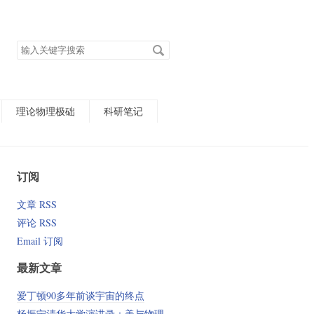
搜
索
关
键
字
理论物理极础
科研笔记
订阅
文章 RSS
评论 RSS
Email 订阅
最新文章
爱丁顿90多年前谈宇宙的终点
杨振宁清华大学演讲录：美与物理