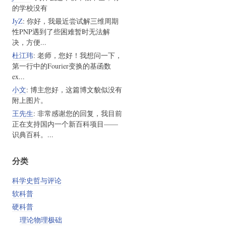
的学校没有
JyZ
: 你好，我最近尝试解三维周期
性PNP遇到了些困难暂时无法解
决，方便...
杜江玮
: 老师，您好！我想问一下，
第一行中的Fourier变换的基函数
ex...
小文
: 博主您好，这篇博文貌似没有
附上图片。
王先生
: 非常感谢您的回复，我目前
正在支持国内一个新百科项目——
识典百科。...
分类
科学史哲与评论
软科普
硬科普
理论物理极础