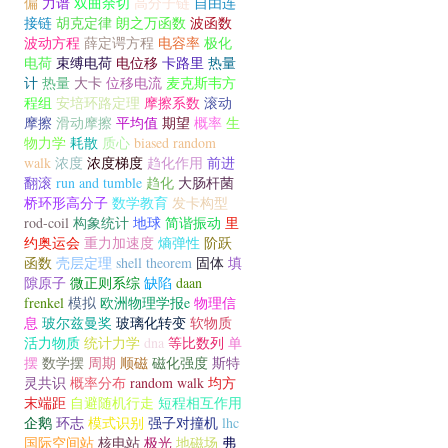
偏
力谱
双曲余切
高分子链
自由连
接链
胡克定律
朗之万函数
波函数
波动方程
薛定谔方程
电容率
极化
电荷
束缚电荷
电位移
卡路里
热量
计
热量
大卡
位移电流
麦克斯韦方
程组
安培环路定理
摩擦系数
滚动
摩擦
滑动摩擦
平均值
期望
概率
生
物力学
耗散
质心
biased random
walk
浓度
浓度梯度
趋化作用
前进
翻滚
run and tumble
趋化
大肠杆菌
桥环形高分子
数学教育
发卡构型
rod-coil
构象统计
地球
简谐振动
里
约奥运会
重力加速度
熵弹性
阶跃
函数
壳层定理
shell theorem
固体
填
隙原子
微正则系综
缺陷
daan
frenkel
模拟
欧洲物理学报e
物理信
息
玻尔兹曼奖
玻璃化转变
软物质
活力物质
统计力学
dna
等比数列
单
摆
数学摆
周期
顺磁
磁化强度
斯特
灵共识
概率分布
random walk
均方
末端距
自避随机行走
短程相互作用
企鹅
环志
模式识别
强子对撞机
lhc
国际空间站
核电站
极光
地磁场
弗