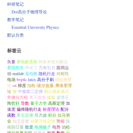
科研笔记
Doi高分子物理导论
教学笔记
Essential University Physics
默认分类
标签云
矢量
聚电解质刷
阿多米安分解法
爱因斯坦
摩擦力
万有引力
圆周运
动
matlab
温伯格
随机行走
对称性
电场
bvp4c
latex
高分子刷
强拉伸理
论
sst
梯度
泊松-玻尔兹曼-弗洛里理
论
熵
牛顿第二定律
勒让德多项式
常微分方程
离子液体
弦论
渗透压
陶哲轩
导数
量子力学
高斯定理
加
速度
偏倚随机行走
标度理论
配分
函数
库仑定律
引力波
积分
拉马努
金
知无涯者
动量守恒定律
势能
拉
格朗日量
散度
电偶极子
电势
泊松-
玻尔兹曼方程
超疏水
相变
数学
伽