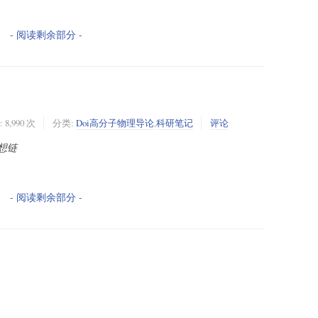
- 阅读剩余部分 -
 8,990 次
分类:
Doi高分子物理导论
,
科研笔记
评论
想链
- 阅读剩余部分 -