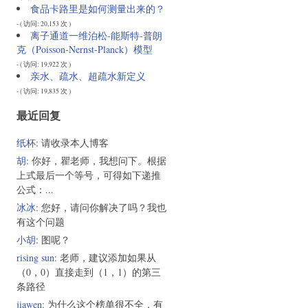
食品卡路里是如何测量出来的？
- ( 访问: 20,153 次 )
离子通道一维泊松-能斯特-普朗
克（Poisson-Nernst-Planck）模型
- ( 访问: 19,922 次 )
亲水、疏水、超疏水新定义
- ( 访问: 19,835 次 )
最近回复
纸杯
: 请收录本人博客
胡
: 你好，瞿老师，我想问下。根据
上式最后一个等号，可得如下递推
公式：...
冰冰
: 您好，请问你解决了吗？我也
有这个问题
小胡
: 图呢？
rising sun
: 老师，建议添加如果从
（0，0）直接走到（1，1）的第三
条路径
jiawen
: 为什么这个榜单很不全，有