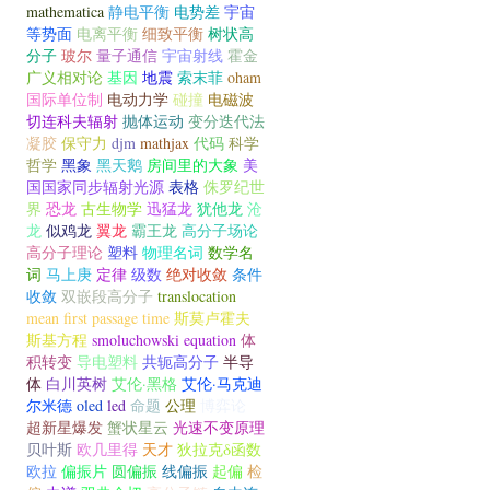
mathematica
静电平衡
电势差
宇宙
等势面
电离平衡
细致平衡
树状高
分子
玻尔
量子通信
宇宙射线
霍金
广义相对论
基因
地震
索末菲
oham
国际单位制
电动力学
碰撞
电磁波
切连科夫辐射
抛体运动
变分迭代法
凝胶
保守力
djm
mathjax
代码
科学
哲学
黑象
黑天鹅
房间里的大象
美
国国家同步辐射光源
表格
侏罗纪世
界
恐龙
古生物学
迅猛龙
犹他龙
沧
龙
似鸡龙
翼龙
霸王龙
高分子场论
高分子理论
塑料
物理名词
数学名
词
马上庚
定律
级数
绝对收敛
条件
收敛
双嵌段高分子
translocation
mean first passage time
斯莫卢霍夫
斯基方程
smoluchowski equation
体
积转变
导电塑料
共轭高分子
半导
体
白川英树
艾伦·黑格
艾伦·马克迪
尔米德
oled
led
命题
公理
博弈论
超新星爆发
蟹状星云
光速不变原理
贝叶斯
欧几里得
天才
狄拉克δ函数
欧拉
偏振片
圆偏振
线偏振
起偏
检