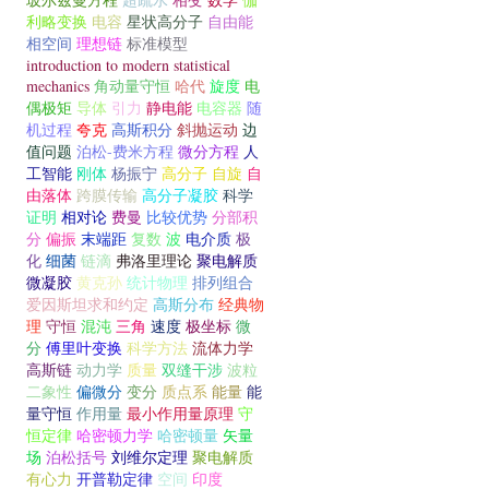
利略变换
电容
星状高分子
自由能
相空间
理想链
标准模型
introduction to modern statistical
mechanics
角动量守恒
哈代
旋度
电
偶极矩
导体
引力
静电能
电容器
随
机过程
夸克
高斯积分
斜抛运动
边
值问题
泊松-费米方程
微分方程
人
工智能
刚体
杨振宁
高分子
自旋
自
由落体
跨膜传输
高分子凝胶
科学
证明
相对论
费曼
比较优势
分部积
分
偏振
末端距
复数
波
电介质
极
化
细菌
链滴
弗洛里理论
聚电解质
微凝胶
黄克孙
统计物理
排列组合
爱因斯坦求和约定
高斯分布
经典物
理
守恒
混沌
三角
速度
极坐标
微
分
傅里叶变换
科学方法
流体力学
高斯链
动力学
质量
双缝干涉
波粒
二象性
偏微分
变分
质点系
能量
能
量守恒
作用量
最小作用量原理
守
恒定律
哈密顿力学
哈密顿量
矢量
场
泊松括号
刘维尔定理
聚电解质
有心力
开普勒定律
空间
印度