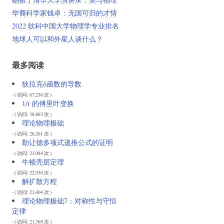
华裔科学家钱卓：无国可归的才情
2022 软科中国大学物理学专业排名
地球人可以和外星人谈什么？
最多阅读
狄拉克δ函数的导数
- ( 访问: 67,236 次 )
1/r 的傅里叶变换
- ( 访问: 38,863 次 )
理论物理极础
- ( 访问: 26,261 次 )
勒让德多项式递推公式的证明
- ( 访问: 23,084 次 )
牛顿壳层定理
- ( 访问: 22,930 次 )
解扩散方程
- ( 访问: 21,404 次 )
理论物理极础7：对称性与守恒
定律
- ( 访问: 21,369 次 )