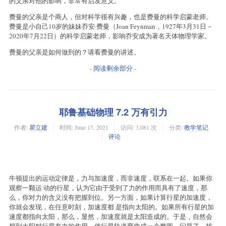
的父亲对他的影响，非常有启发意义。
费曼的父亲是个商人，但对科学很有兴趣，也是费曼的科学启蒙老师。
费曼是小自己10岁的妹妹乔安·费曼（Joan Feynman，1927年3月31日－
2020年7月22日）的科学启蒙老师，影响乔安成为著名天体物理学家。
费曼的父亲是如何做到的？请看费曼的讲述。
- 阅读剩余部分 -
耶鲁基础物理 7.2 万有引力
作者:
瞿立建
时间:
June 17, 2021
访问: 3,081 次
分类:
教学笔记
评论
牛顿提出的运动定律是，力与加速度，而非速度，联系在一起。如果你
观察一颗运 动的行星，认为它由于受到了力的作用而具有了速度，那
么，你对力的含义没有把握到位。另一方面，如果计算行星的加速度，
你就会发现，在任意时刻，加速度都 是指向太阳的。如果所有行星的加
速度都指向太阳，那么，显然，加速度就是太阳造成的。于是，自然会
想到太阳对行星有力的作用，使行星轨道弯曲成一个椭圆，问题了，找