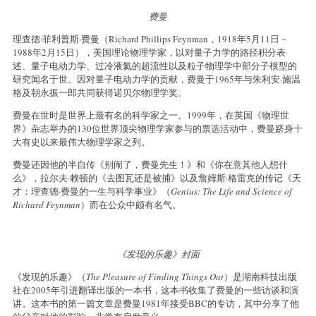
费曼
理查德·菲利普斯·费曼（Richard Phillips Feynman，1918年5月11日－
1988年2月15日），美国理论物理学家，以对量子力学的路径积分表
述、量子电动力学、过冷液氦的超流性以及粒子物理学中部分子模型的
研究闻名于世。因对量子电动力学的贡献，费曼于1965年与朱利安·施温
格及朝永振一郎共同获得诺贝尔物理学奖。
费曼在世时是世界上最有名的科学家之一。1999年，在英国《物理世
界》杂志举办的130位世界顶尖物理学家参与的票选活动中，费曼跻身十
大有史以来最伟大物理学家之列。
费曼还因他的半自传《别闹了，费曼先生！》和《你在意其他人想什
么》，拉尔夫·赖顿的《去图瓦还是被捕》以及詹姆斯·格雷克的传记《天
才：理查德·费曼的一生与科学事业》（
Genius: The Life and Science of
Richard Feynman
）而在公众中颇有名气。
《发现的乐趣》封面
《发现的乐趣》（
The Pleasure of Finding Things Out
）是湖南科技出版
社在2005年引进翻译出版的一本书，这本书收集了费曼的一些访谈和演
讲。这本书的第一篇文章是费曼1981年接受BBC的专访，其中分享了他