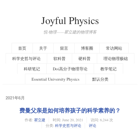
Joyful Physics
悦·物理——瞿立建的物理博客
首页
关于
留言
博客圈
常访网站
科学史哲与评论
软科普
硬科普
理论物理极础
科研笔记
Doi高分子物理导论
教学笔记
Essential University Physics
默认分类
2021年6月
费曼父亲是如何培养孩子的科学素养的？
作者:
瞿立建
时间:
June 20, 2021
访问: 6,244 次
分类:
科学史哲与评论
评论