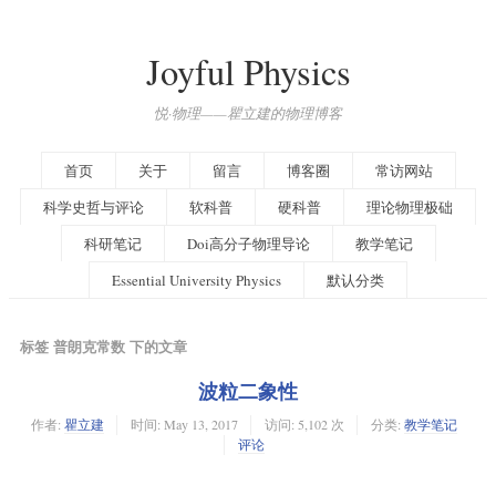
Joyful Physics
悦·物理——瞿立建的物理博客
首页
关于
留言
博客圈
常访网站
科学史哲与评论
软科普
硬科普
理论物理极础
科研笔记
Doi高分子物理导论
教学笔记
Essential University Physics
默认分类
标签 普朗克常数 下的文章
波粒二象性
作者:
瞿立建
时间:
May 13, 2017
访问: 5,102 次
分类:
教学笔记
评论