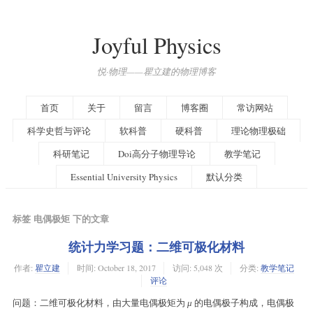
Joyful Physics
悦·物理——瞿立建的物理博客
首页
关于
留言
博客圈
常访网站
科学史哲与评论
软科普
硬科普
理论物理极础
科研笔记
Doi高分子物理导论
教学笔记
Essential University Physics
默认分类
标签 电偶极矩 下的文章
统计力学习题：二维可极化材料
作者:
瞿立建
时间:
October 18, 2017
访问: 5,048 次
分类:
教学笔记
评论
问题：二维可极化材料，由大量电偶极矩为
的电偶极子构成，电偶极
μ