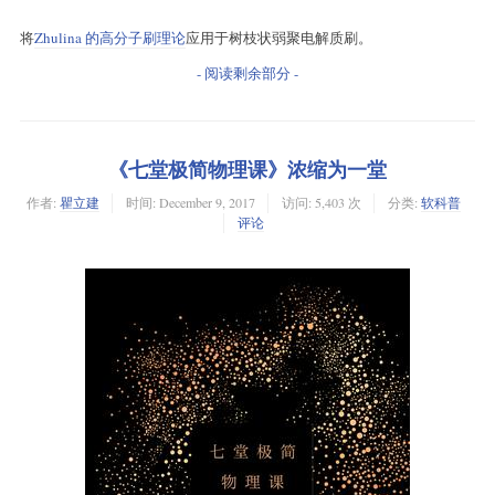
将
Zhulina 的高分子刷理论
应用于树枝状弱聚电解质刷。
- 阅读剩余部分 -
《七堂极简物理课》浓缩为一堂
作者:
瞿立建
时间:
December 9, 2017
访问: 5,403 次
分类:
软科普
评论