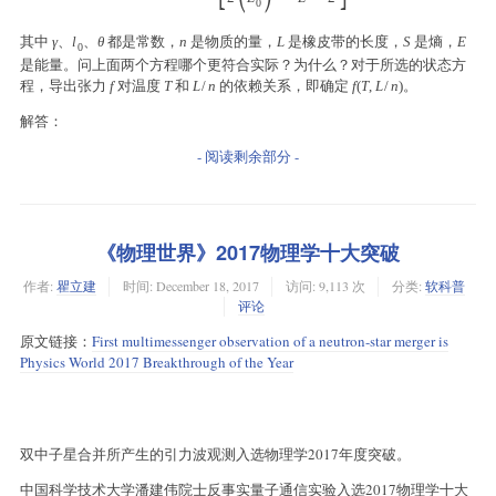
0
其中
、
、
都是常数，
是物质的量，
是橡皮带的长度，
是熵，
γ
l
θ
n
L
S
E
0
是能量。问上面两个方程哪个更符合实际？为什么？对于所选的状态方
程，导出张力
对温度
和
的依赖关系，即确定
。
f
T
L
/
n
f
(
T
,
L
/
n
)
解答：
- 阅读剩余部分 -
《物理世界》2017物理学十大突破
作者:
瞿立建
时间:
December 18, 2017
访问: 9,113 次
分类:
软科普
评论
原文链接：
First multimessenger observation of a neutron-star merger is
Physics World 2017 Breakthrough of the Year
双中子星合并所产生的引力波观测入选物理学2017年度突破。
中国科学技术大学潘建伟院士反事实量子通信实验入选2017物理学十大