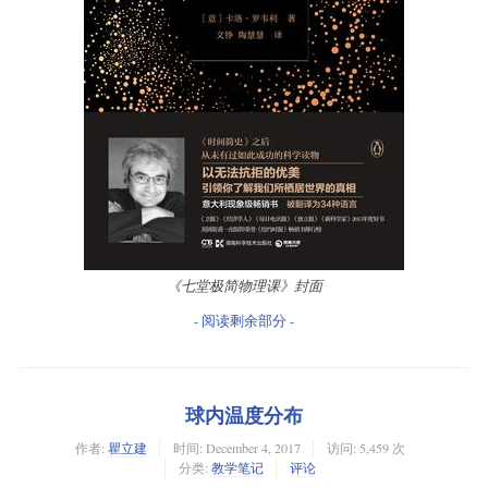
《七堂极简物理课》封面
- 阅读剩余部分 -
球内温度分布
作者:
瞿立建
时间:
December 4, 2017
访问: 5,459 次
分类:
教学笔记
评论