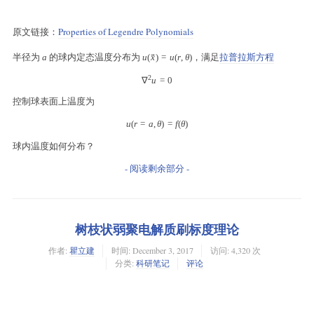
原文链接：
Properties of Legendre Polynomials
半径为
的球内定态温度分布为
，满足
拉普拉斯方程
→
a
u
(
x
)
=
u
(
r
,
θ
)
2
∇
u
=
0
控制球表面上温度为
u
(
r
=
a
,
θ
)
=
f
(
θ
)
球内温度如何分布？
- 阅读剩余部分 -
树枝状弱聚电解质刷标度理论
作者:
瞿立建
时间:
December 3, 2017
访问: 4,320 次
分类:
科研笔记
评论