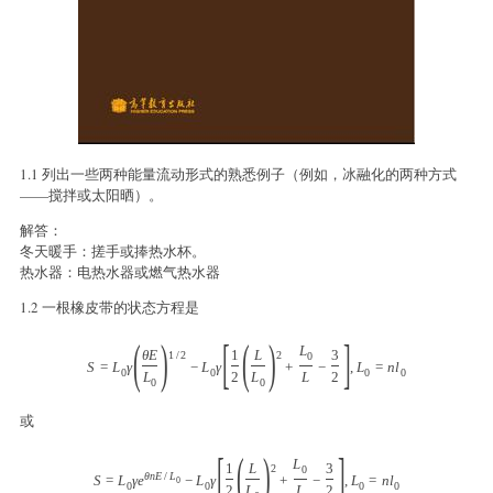
1.1 列出一些两种能量流动形式的熟悉例子（例如，冰融化的两种方式
——搅拌或太阳晒）。
解答：
冬天暖手：搓手或捧热水杯。
热水器：电热水器或燃气热水器
1.2 一根橡皮带的状态方程是
(
)
[
(
)
]
L
θ
E
1
L
3
1
/
2
2
0
S
=
L
γ
−
L
γ
+
−
,
L
=
n
l
0
0
0
0
L
2
L
L
2
0
0
或
[
(
)
]
L
1
L
3
2
0
θ
n
E
/
L
S
=
L
γ
e
−
L
γ
+
−
,
L
=
n
l
0
0
0
0
0
2
L
L
2