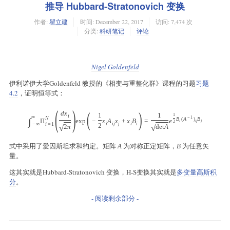
推导 Hubbard-Stratonovich 变换
作者:
瞿立建
时间:
December 22, 2017
访问: 7,474 次
分类:
科研笔记
评论
Nigel Goldenfeld
伊利诺伊大学Goldenfeld 教授的《相变与重整化群》课程的习题
习题
4.2
，证明恒等式：
(
)
(
)
d
x
1
1
1
i
∞
−
1
N
B
(
A
)
B
∫
Π
exp
−
x
A
x
+
x
B
=
e
i
i
j
j
2
i
i
j
j
i
i
−
∞
i
=
1
2
√
√
2
π
d
e
t
A
式中采用了爱因斯坦求和约定。矩阵
为对称正定矩阵，
为任意矢
A
B
量。
这其实就是Hubbard-Stratonovich 变换，H-S变换其实就是
多变量高斯积
分
。
- 阅读剩余部分 -