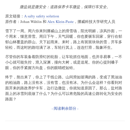
撒盐就是撒安全：道路保养卡车撒盐，保障行车安全。
原文链接：
A salty safety solution
原作者：Johan Wåhlin 和
Alex Klein-Paste
，挪威科技大学研究人员
雪下了一周。周六你来到挪威山上的滑雪场，阳光明媚，凉风扑面，一
个周末，惬意滑雪。周日下午，天气回暖，你也要驱车回家，穿行在郁
郁山林覆盖的群山。天下起雨来。来时，路上有斑斑块块的雪，开车多
轻松，而这时的路结满了冰，车轮行其上，连连打滑，险象环生。
尽管你的车装备着防滑钉的轮胎，让车轮抓住地面，也并非易事，一不
小心就可能失控，滑入深渊，撞向大树，或是追尾。你的心提到嗓子
眼，你的手紧握方向盘，你的眼睛瞪如铃。
终于，熬出来了，你上了干线公路。山间滑如玻璃的路，变成了黑油油
的柏油路，路上没有水，没有雪，也没有冰。为什么会这样？你看到对
面开来的路政养护卡车，边行边撒盐，你就知道原因了。那么，盐对路
面上的冰雪到底做了什么？为什么可以将危险的高速公路转化为安全的
路面？
- 阅读剩余部分 -