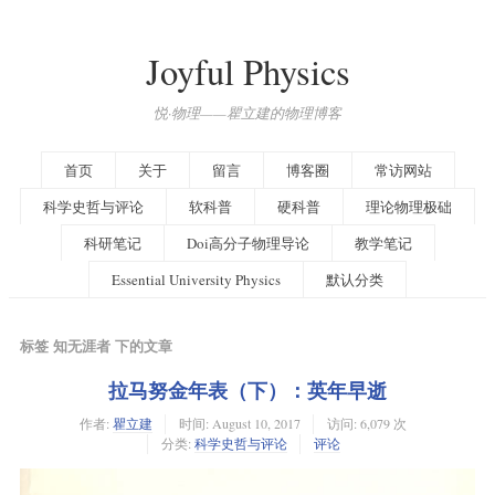
Joyful Physics
悦·物理——瞿立建的物理博客
首页
关于
留言
博客圈
常访网站
科学史哲与评论
软科普
硬科普
理论物理极础
科研笔记
Doi高分子物理导论
教学笔记
Essential University Physics
默认分类
标签 知无涯者 下的文章
拉马努金年表（下）：英年早逝
作者:
瞿立建
时间:
August 10, 2017
访问: 6,079 次
分类:
科学史哲与评论
评论