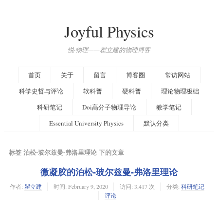
Joyful Physics
悦·物理——瞿立建的物理博客
首页
关于
留言
博客圈
常访网站
科学史哲与评论
软科普
硬科普
理论物理极础
科研笔记
Doi高分子物理导论
教学笔记
Essential University Physics
默认分类
标签 泊松-玻尔兹曼-弗洛里理论 下的文章
微凝胶的泊松-玻尔兹曼-弗洛里理论
作者:
瞿立建
时间:
February 9, 2020
访问: 3,417 次
分类:
科研笔记
评论