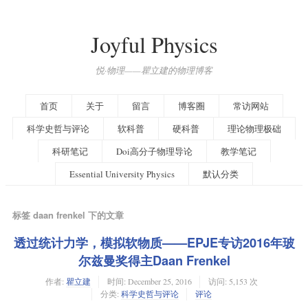
Joyful Physics
悦·物理——瞿立建的物理博客
首页
关于
留言
博客圈
常访网站
科学史哲与评论
软科普
硬科普
理论物理极础
科研笔记
Doi高分子物理导论
教学笔记
Essential University Physics
默认分类
标签 daan frenkel 下的文章
透过统计力学，模拟软物质——EPJE专访2016年玻
尔兹曼奖得主Daan Frenkel
作者:
瞿立建
时间:
December 25, 2016
访问: 5,153 次
分类:
科学史哲与评论
评论