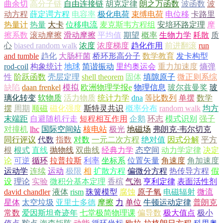
曲余切
高分子链
自由连接链
胡克定律
朗之万函数
波函数
波
动方程
薛定谔方程
电容率
极化电荷
束缚电荷
电位移
卡路里
热量计
热量
大卡
位移电流
麦克斯韦方程组
安培环路定理
摩
擦系数
滚动摩擦
滑动摩擦
平均值
期望
概率
生物力学
耗散
质
心
biased random walk
浓度
浓度梯度
趋化作用
前进翻滚
run
and tumble
趋化
大肠杆菌
桥环形高分子
数学教育
发卡构型
rod-coil
构象统计
地球
简谐振动
里约奥运会
重力加速度
熵弹
性
阶跃函数
壳层定理
shell theorem
固体
填隙原子
微正则系综
缺陷
daan frenkel
模拟
欧洲物理学报e
物理信息
玻尔兹曼奖
玻
璃化转变
软物质
活力物质
统计力学
dna
等比数列
单摆
数学
摆
周期
顺磁
磁化强度
斯特灵共识
概率分布
random walk
均方
末端距
自避随机行走
短程相互作用
企鹅
环志
模式识别
强子
对撞机
lhc
国际空间站
核电站
极光
地磁场
弗朗克·韦尔切克
同行评议
代数
指数
对数
一元二次方程
绝对值
因式分解
平方
根
根式
直线
抛物线
双曲线
经典力学
态空间
动力学定律
决定
论
可逆
循环
拉普拉斯
利率
坐标系
位置矢量
角速度
角加速度
运动学
连续
运动
极限
相
扩散方程
偏微分方程
热传导方程
假
设
理论
实验
微积分基本定理
香槟
气泡
亨利定律
表面活性剂
david chandler
液体
rism
珠簧模型
腐蚀
原子氧
电磁辐射
微流
星体
太空垃圾
亚里士多德
摩擦
力
单位
牛顿运动定律
普朗克
常数
爱因斯坦奇迹年
七堂极简物理课
偏导数
极大值点
极小