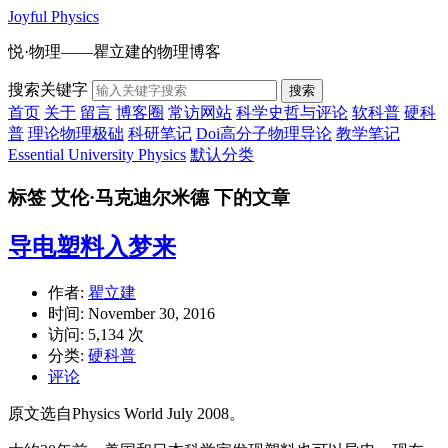
Joyful Physics
悦·物理——瞿立建的物理博客
搜索关键字
搜索
首页
关于
留言
博客圈
常访网站
科学史哲与评论
软科普
硬科
普
理论物理极础
科研笔记
Doi高分子物理导论
教学笔记
Essential University Physics
默认分类
标签 艾伦·马克迪尔米德 下的文章
导电塑料入梦来
作者:
瞿立建
时间:
November 30, 2016
访问: 5,134 次
分类:
硬科普
评论
原文选自Physics World July 2008。