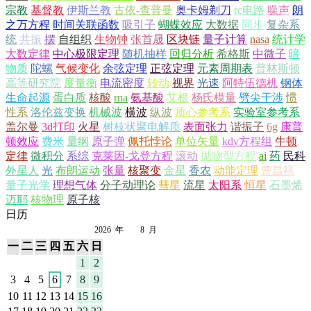
宗教
基督教
伊斯兰教
古依-查普曼
奥卡姆剃刀
rc电路
噪声
朗
之万方程
时间关联函数
吸引子
蝴蝶效应
大数据
同步
复杂系
统
共振
摆
自组织
生物钟
张首晟
区块链
量子计算
nasa
统计学
大数定律
中心极限定理
随机抽样
回归分析
希格斯
中微子
暗
物质
陀螺
气候变化
余弦定理
正弦定理
元素周期表
普林斯顿
高等研究院
度量衡
电流密度
转动
视界
光速
阿特伍德机
钢体
生命起源
蛋白质
核酸
rna
氨基酸
艾根
杨氏模量
劈尖干涉
惯
性系
洛伦兹变换
机械波
横波
纵波
质心参考系
实验室参考系
盖尔曼
3d打印
火星
树枝状聚电解质
表面张力
谐振子
6g
康普
顿效应
费米
量纲
原子弹
佩托悖论
单位矢量
kdv方程组
牛顿
定律
微积分
系综
克莱因-戈登方程
滚动
抛物型方程
ai
药
民科
外星人
光
布朗运动
张量
核聚变
金星
香农
动能定理
曹昌祺
量子光学
理想气体
分子动理论
彗星
流星
太阳系
恒星
石墨烯
迈耶
核物理
原子核
日历
2026
年
8
月
一
二
三
四
五
六
日
1
2
3
4
5
6
7
8
9
10
11
12
13
14
15
16