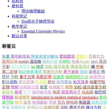
软科普
硬科普
理论物理极础
科研笔记
Doi高分子物理导论
教学笔记
Essential University Physics
默认分类
标签云
矢量
聚电解质刷
阿多米安分解法
爱因斯坦
摩擦力
万有引力
圆周运动
matlab
温伯格
随机行走
对称性
电场
bvp4c
latex
高分
子刷
强拉伸理论
sst
梯度
泊松-玻尔兹曼-弗洛里理论
熵
牛顿
第二定律
勒让德多项式
常微分方程
离子液体
弦论
渗透压
陶
哲轩
导数
量子力学
高斯定理
加速度
偏倚随机行走
标度理论
配分函数
库仑定律
引力波
积分
拉马努金
知无涯者
动量守恒
定律
势能
拉格朗日量
散度
电偶极子
电势
泊松-玻尔兹曼方程
超疏水
相变
数学
伽利略变换
电容
星状高分子
自由能
相空间
理想链
标准模型
introduction to modern statistical mechanics
角动
量守恒
哈代
旋度
电偶极矩
导体
引力
静电能
电容器
随机过程
夸克
高斯积分
斜抛运动
边值问题
泊松-费米方程
微分方程
人