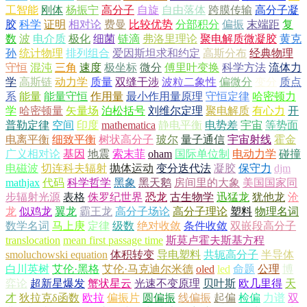
工智能
刚体
杨振宁
高分子
自旋
自由落体
跨膜传输
高分子凝
胶
科学
证明
相对论
费曼
比较优势
分部积分
偏振
末端距
复
数
波
电介质
极化
细菌
链滴
弗洛里理论
聚电解质微凝胶
黄克
孙
统计物理
排列组合
爱因斯坦求和约定
高斯分布
经典物理
守恒
混沌
三角
速度
极坐标
微分
傅里叶变换
科学方法
流体力
学
高斯链
动力学
质量
双缝干涉
波粒二象性
偏微分
变分
质点
系
能量
能量守恒
作用量
最小作用量原理
守恒定律
哈密顿力
学
哈密顿量
矢量场
泊松括号
刘维尔定理
聚电解质
有心力
开
普勒定律
空间
印度
mathematica
静电平衡
电势差
宇宙
等势面
电离平衡
细致平衡
树状高分子
玻尔
量子通信
宇宙射线
霍金
广义相对论
基因
地震
索末菲
oham
国际单位制
电动力学
碰撞
电磁波
切连科夫辐射
抛体运动
变分迭代法
凝胶
保守力
djm
mathjax
代码
科学哲学
黑象
黑天鹅
房间里的大象
美国国家同
步辐射光源
表格
侏罗纪世界
恐龙
古生物学
迅猛龙
犹他龙
沧
龙
似鸡龙
翼龙
霸王龙
高分子场论
高分子理论
塑料
物理名词
数学名词
马上庚
定律
级数
绝对收敛
条件收敛
双嵌段高分子
translocation
mean first passage time
斯莫卢霍夫斯基方程
smoluchowski equation
体积转变
导电塑料
共轭高分子
半导体
白川英树
艾伦·黑格
艾伦·马克迪尔米德
oled
led
命题
公理
博
弈论
超新星爆发
蟹状星云
光速不变原理
贝叶斯
欧几里得
天
才
狄拉克δ函数
欧拉
偏振片
圆偏振
线偏振
起偏
检偏
力谱
双