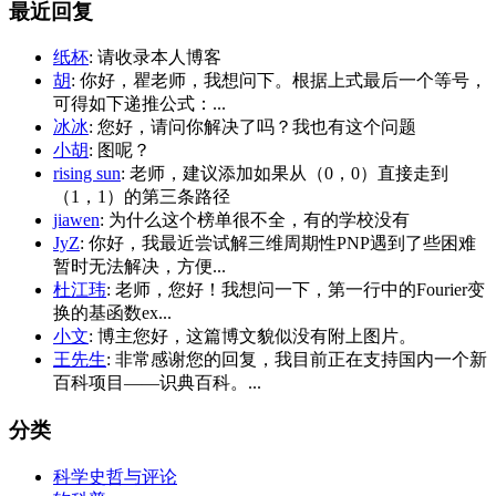
最近回复
纸杯
: 请收录本人博客
胡
: 你好，瞿老师，我想问下。根据上式最后一个等号，
可得如下递推公式：...
冰冰
: 您好，请问你解决了吗？我也有这个问题
小胡
: 图呢？
rising sun
: 老师，建议添加如果从（0，0）直接走到
（1，1）的第三条路径
jiawen
: 为什么这个榜单很不全，有的学校没有
JyZ
: 你好，我最近尝试解三维周期性PNP遇到了些困难
暂时无法解决，方便...
杜江玮
: 老师，您好！我想问一下，第一行中的Fourier变
换的基函数ex...
小文
: 博主您好，这篇博文貌似没有附上图片。
王先生
: 非常感谢您的回复，我目前正在支持国内一个新
百科项目——识典百科。...
分类
科学史哲与评论