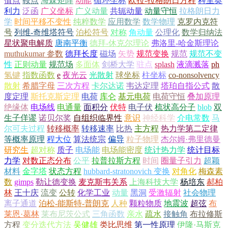
值点
鞍点
海森矩阵
动能
循环坐标
欧拉-拉格朗日方程
科里奥
利力
泛函
广义坐标
广义动量
共轭动量
动量守恒
拉格朗日力
学
时间平移不变性
纯粹数学
应用数学
数学物理
克罗内克符
号
列维-奇维塔符号
泊松符号
对称
角动量
公理化
数学归纳法
星状聚电解质
唐南平衡
德拜-休克尔理论
弗洛里-哈金斯理论
muthukumar 参数
德拜长度
磁场
矢势
规范变换
规范
规范不变
性
正则动量
规范场
多面体
剑桥大学
驻点
splash
液滴溅落
ph
氢键
指数函数
e
夜光云
光散射
球坐标
柱坐标
co-nonsolvency
散射
希腊字母
三次方程
卡尔达诺
韦达定理
塔珀自指公式
散
度定理
斯托克斯定理
电荷
库仑
基元电荷
电荷守恒
叠加原理
绝缘体
电场线
电通量
面积分
伏特
电子伏
梳状高分子
blob
双
生子佯谬
诺贝尔奖
自组织临界性
意识
神经科学
介电常数
马
尔可夫过程
转移概率
转移速率
比热
主方程
热力学第二定律
等概率原理
程大位
算法统宗
偏导
粒子物理
杰尔姆·弗里德曼
研究生
超对称
质子
电场能
电场能密度
统计热力学
统计目标
力学
对数正态分布
公平
拉普拉斯方程
时间
圈量子引力
超颖
材料
金字塔
状态方程
hubbard-stratonovich 变换
对角化
梅森素
数
gimps
勒让德变换
麦克斯韦关系
上海科技大学
杨培东
郝柏
林
王十庆
流变
公转
化学工业
动量
黑洞
受激辐射
社会物理
离子通道
泊松-能斯特-普朗克
人种
颗粒物质
地震波
超弦
布
莱恩·葛林
莱布尼茨公式
三角函数
亲水
疏水
接触角
布拉修斯
方程
变分迭代方法
吴健雄
类比思维
第一性原理
伊隆·马斯克