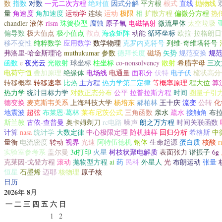
数
指数
对数
一元二次方程
绝对值
因式分解
平方根
根式
直线
抛物线
量
角速度
角加速度
运动学
连续
运动
极限
相
扩散方程
偏微分方程
热
chandler
液体
rism
珠簧模型
腐蚀
原子氧
电磁辐射
微流星体
太空垃圾
偏导数
极大值点
极小值点
鞍点
海森矩阵
动能
循环坐标
欧拉-拉格朗
移不变性
纯粹数学
应用数学
数学物理
克罗内克符号
列维-奇维塔符号
弗洛里-哈金斯理论
muthukumar 参数
德拜长度
磁场
矢势
规范变换
规
函数
e
夜光云
光散射
球坐标
柱坐标
co-nonsolvency
散射
希腊字母
三次
电荷守恒
叠加原理
绝缘体
电场线
电通量
面积分
伏特
电子伏
梳状高分
转移概率
转移速率
比热
主方程
热力学第二定律
等概率原理
程大位
算
热力学
统计目标力学
对数正态分布
公平
拉普拉斯方程
时间
圈量子引
德变换
麦克斯韦关系
上海科技大学
杨培东
郝柏林
王十庆
流变
公转
化
地震波
超弦
布莱恩·葛林
莱布尼茨公式
三角函数
亲水
疏水
接触角
布
斯兰教
古依-查普曼
奥卡姆剃刀
rc电路
噪声
朗之万方程
时间关联函数
计算
nasa
统计学
大数定律
中心极限定理
随机抽样
回归分析
希格斯
中
量衡
电流密度
转动
视界
光速
阿特伍德机
钢体
生命起源
蛋白质
核酸
r
实验室参考系
盖尔曼
3d打印
火星
树枝状聚电解质
表面张力
谐振子
6g
克莱因-戈登方程
滚动
抛物型方程
ai
药
民科
外星人
光
布朗运动
张量
恒星
石墨烯
迈耶
核物理
原子核
日历
2026
8
年
月
一
二
三
四
五
六
日
1
2