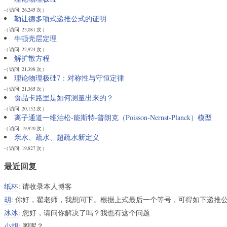
- ( 访问: 26,245 次 )
勒让德多项式递推公式的证明
- ( 访问: 23,081 次 )
牛顿壳层定理
- ( 访问: 22,924 次 )
解扩散方程
- ( 访问: 21,398 次 )
理论物理极础7：对称性与守恒定律
- ( 访问: 21,365 次 )
食品卡路里是如何测量出来的？
- ( 访问: 20,152 次 )
离子通道一维泊松-能斯特-普朗克（Poisson-Nernst-Planck）模型
- ( 访问: 19,920 次 )
亲水、疏水、超疏水新定义
- ( 访问: 19,827 次 )
最近回复
纸杯
: 请收录本人博客
胡
: 你好，瞿老师，我想问下。根据上式最后一个等号，可得如下递推公式
冰冰
: 您好，请问你解决了吗？我也有这个问题
小胡
: 图呢？