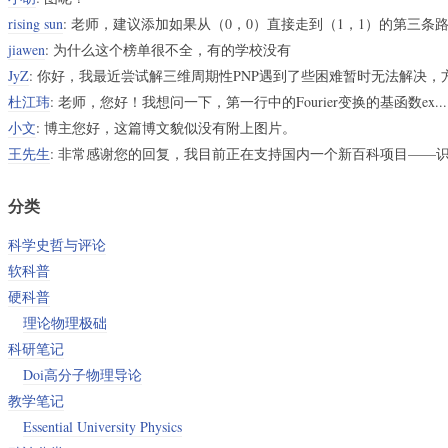
rising sun
: 老师，建议添加如果从（0，0）直接走到（1，1）的第三条
jiawen
: 为什么这个榜单很不全，有的学校没有
JyZ
: 你好，我最近尝试解三维周期性PNP遇到了些困难暂时无法解决，方便
杜江玮
: 老师，您好！我想问一下，第一行中的Fourier变换的基函数ex...
小文
: 博主您好，这篇博文貌似没有附上图片。
王先生
: 非常感谢您的回复，我目前正在支持国内一个新百科项目——识典
分类
科学史哲与评论
软科普
硬科普
理论物理极础
科研笔记
Doi高分子物理导论
教学笔记
Essential University Physics