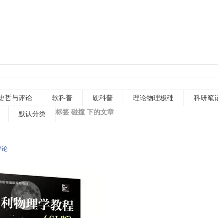
史哲与评论
软科普
硬科普
理论物理极础
科研笔
标签 碰撞 下的文章
默认分类
评论