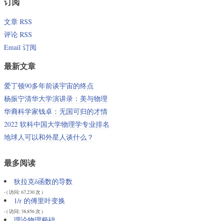
订阅
文章 RSS
评论 RSS
Email 订阅
最新文章
爱丁顿90多年前谈宇宙的终点
杨振宁清华大学演讲录：美与物理
华裔科学家钱卓：无国可归的才情
2022 软科中国大学物理学专业排名
地球人可以和外星人谈什么？
最多阅读
狄拉克δ函数的导数
- ( 访问: 67,230 次 )
1/r 的傅里叶变换
- ( 访问: 38,856 次 )
理论物理极础