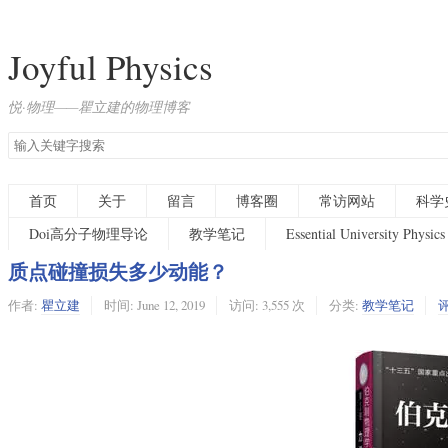
Joyful Physics
悦·物理——瞿立建的物理博客
搜
索
关
键
首页
关于
留言
博客圈
常访网站
科学
字
Doi高分子物理导论
教学笔记
Essential University Physics
质点碰撞损失多少动能？
作者:
瞿立建
时间:
June 12, 2019
访问: 3,555 次
分类:
教学笔记