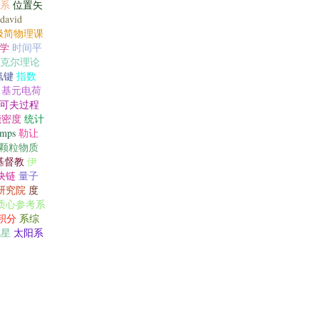
系
位置矢
david
极简物理课
学
时间平
休克尔理论
氢键
指数
基元电荷
可夫过程
能密度
统计
imps
勒让
颗粒物质
基督教
伊
块链
量子
研究院
度
质心参考系
积分
系综
流星
太阳系