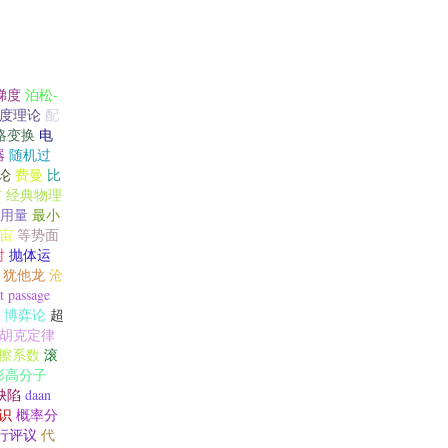
梯度
泊松-
度理论
配
略变换
电
器
随机过
论
费曼
比
布
经典物理
用量
最小
宙
等势面
射
抛体运
犹他龙
沧
t passage
博弈论
超
胡克定律
擦系数
滚
形高分子
缺陷
daan
识
概率分
行评议
代