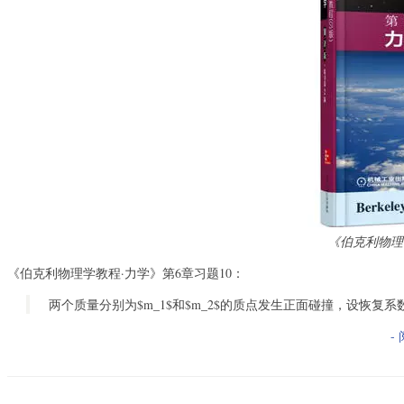
《伯克利物理
《伯克利物理学教程·力学》第6章习题10：
两个质量分别为$m_1$和$m_2$的质点发生正面碰撞，设恢复系数为
-