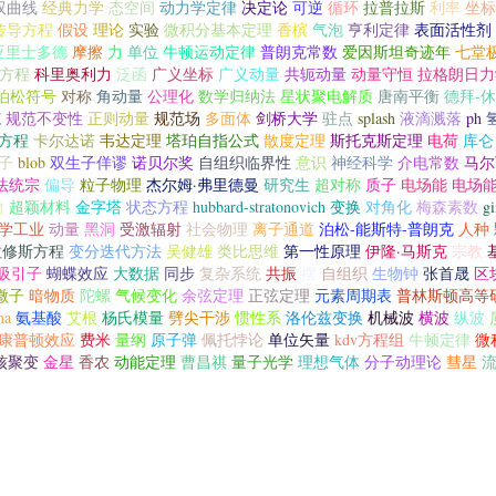
双曲线
经典力学
态空间
动力学定律
决定论
可逆
循环
拉普拉斯
利率
坐标
传导方程
假设
理论
实验
微积分基本定理
香槟
气泡
亨利定律
表面活性剂
亚里士多德
摩擦
力
单位
牛顿运动定律
普朗克常数
爱因斯坦奇迹年
七堂
日方程
科里奥利力
泛函
广义坐标
广义动量
共轭动量
动量守恒
拉格朗日力
泊松符号
对称
角动量
公理化
数学归纳法
星状聚电解质
唐南平衡
德拜-
范
规范不变性
正则动量
规范场
多面体
剑桥大学
驻点
splash
液滴溅落
ph
方程
卡尔达诺
韦达定理
塔珀自指公式
散度定理
斯托克斯定理
电荷
库仑
子
blob
双生子佯谬
诺贝尔奖
自组织临界性
意识
神经科学
介电常数
马尔
法统宗
偏导
粒子物理
杰尔姆·弗里德曼
研究生
超对称
质子
电场能
电场
力
超颖材料
金字塔
状态方程
hubbard-stratonovich 变换
对角化
梅森素数
g
学工业
动量
黑洞
受激辐射
社会物理
离子通道
泊松-能斯特-普朗克
人种
拉修斯方程
变分迭代方法
吴健雄
类比思维
第一性原理
伊隆·马斯克
宗教
吸引子
蝴蝶效应
大数据
同步
复杂系统
共振
摆
自组织
生物钟
张首晟
区
微子
暗物质
陀螺
气候变化
余弦定理
正弦定理
元素周期表
普林斯顿高等
na
氨基酸
艾根
杨氏模量
劈尖干涉
惯性系
洛伦兹变换
机械波
横波
纵波
康普顿效应
费米
量纲
原子弹
佩托悖论
单位矢量
kdv方程组
牛顿定律
微
核聚变
金星
香农
动能定理
曹昌祺
量子光学
理想气体
分子动理论
彗星