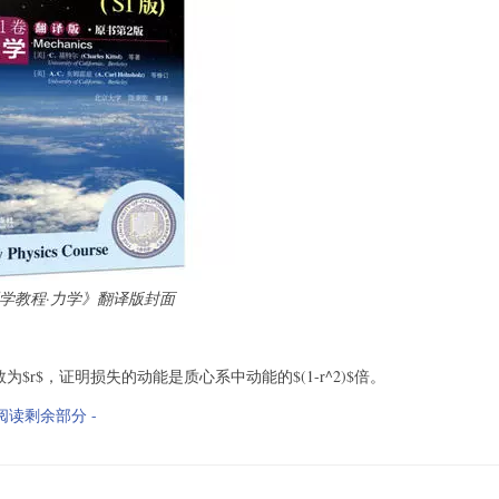
学教程·力学》翻译版封面
$r$，证明损失的动能是质心系中动能的$(1-r^2)$倍。
 阅读剩余部分 -