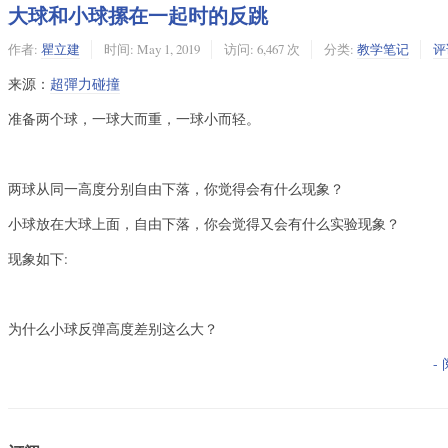
大球和小球摞在一起时的反跳
作者:
瞿立建
时间:
May 1, 2019
访问: 6,467 次
分类:
教学笔记
评
来源：
超彈力碰撞
准备两个球，一球大而重，一球小而轻。
两球从同一高度分别自由下落，你觉得会有什么现象？
小球放在大球上面，自由下落，你会觉得又会有什么实验现象？
现象如下:
为什么小球反弹高度差别这么大？
-