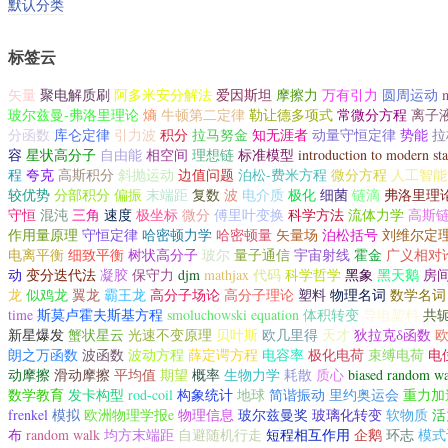
默认分类
标签云
矢量
聚电解质刷
阿多米安分解法
爱因斯坦
摩擦力
万有引力
圆周运动
玻尔兹曼-弗洛里理论
熵
牛顿第二定律
勒让德多项式
常微分方程
离子
分函数
库仑定律
引力波
积分
拉马努金
知无涯者
动量守恒定律
势能
拉
容
星状高分子
自由能
相空间
理想链
标准模型
introduction to modern sta
程
夸克
高斯积分
斜抛运动
边值问题
泊松-费米方程
微分方程
人工智能
较优势
分部积分
偏振
末端距
复数
波
电介质
极化
细菌
链滴
弗洛里理
守恒
混沌
三角
速度
极坐标
微分
傅里叶变换
科学方法
流体力学
高斯
作用量原理
守恒定律
哈密顿力学
哈密顿量
矢量场
泊松括号
刘维尔定
电离平衡
细致平衡
树状高分子
玻尔
量子通信
宇宙射线
霍金
广义相对
动
变分迭代法
凝胶
保守力
djm
mathjax
代码
科学哲学
黑象
黑天鹅
房
龙
似鸡龙
翼龙
霸王龙
高分子场论
高分子理论
塑料
物理名词
数学名词
time
斯莫卢霍夫斯基方程
smoluchowski equation
体积转变
导电塑料
共
新星爆发
蟹状星云
光速不变原理
贝叶斯
欧几里得
天才
狄拉克δ函数
朗之万函数
波函数
波动方程
薛定谔方程
电容率
极化电荷
束缚电荷
电
动摩擦
滑动摩擦
平均值
期望
概率
生物力学
耗散
质心
biased random w
数学教育
发卡构型
rod-coil
构象统计
地球
简谐振动
里约奥运会
重力加
frenkel
模拟
欧洲物理学报e
物理信息
玻尔兹曼奖
玻璃化转变
软物质
活
布
random walk
均方末端距
自避随机行走
短程相互作用
企鹅
环志
模式