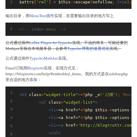
2
$attrs
[
'rel'
]
=
 $this
->
escape
(
nofollow
,
true
);
输出目录，用
MenuTree插件
实现，在需要输出目录的地方写上
1
<!-- index-menu -->
公式通过插件
LaTex Plugin for Typecho
实现。不远的将来，可能还要把
Mathjax安装在本地服务器，会参考
Typecho博客的速度优化
实现。
公式通过插件
TypechoMathJax
实现。
Email订阅用
Blogtrottr
实现，实现方式见：
https://blogtrottr.com/help/#embedded_forms。我的方式是在sidebar.php
里合适的地方添加：
1
<h3
class
=
"widget-title"
>
<?
php _e
(
'订阅'
);
?>
</h
2
<ul
class
=
"widget-list"
>
3
<li>
<a href="
<?
php $this
->
options
->
f
4
<li>
<a href="
<?
php $this
->
options
->
c
<li><a
href
=
'http://blogtrottr.com/?
5
</ul>
6