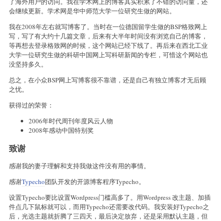
了海外用户的访问。我在学术网上的博客其实积累了不错的访问量，还
会继续更新。学术网是华中师范大学一位研究生做的网站。
我在2008年左右就写博客了。当时在一位德国留学生做的BSP格致网上
写，写了有大约十几篇文章，后来有大半年时间没有浏览自己的博客，
等再想去登录格致网的时候，这个网站已经下线了。再后来在西北工业
大学一位研究生做的科研中国网上写科研新闻的专栏，可惜这个网站也
没坚持多久。
总之，在小众BSP网上写博客很不靠谱，还是自己有独立博客才无后顾
之忧。
获得过的荣誉：
2006年时代周刊年度风云人物
2008年感动中国特别奖
致谢
感谢我的妻子理解和支持我做这件没有用的事情。
感谢
Typecho
团队开发的开源博客程序Typecho。
设置Typecho要比设置Wordpress门槛高多了。用Wordpress 改主题、加插
件点几下鼠标就可以，而用Typecho还需要改代码。我安装好Typecho之
后，光选主题就折腾了三四天，最后决定放弃，还是采用默认主题，但