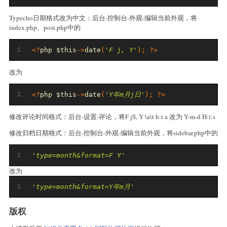
Typecho日期格式改为中文：后台-控制台-外观-编辑当前外观，将
index.php、post.php中的
1
<?
php $this
->
date
(
'F j, Y'
);
?>
改为
1
<?
php $this
->
date
(
'Y年m月j日'
);
?>
修改评论时间格式：后台-设置-评论，将F jS, Y \a\t h:i a 改为 Y-m-d H:i:s
修改归档日期格式：后台-控制台-外观-编辑当前外观，将sidebar.php中的
1
'type=month&format=F Y'
改为
1
'type=month&format=Y年m月'
版权