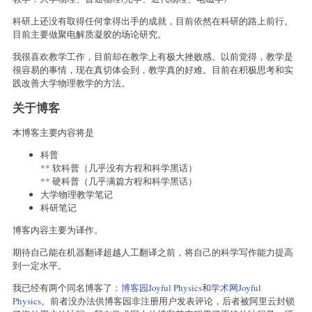
科研上还没有取得任何拿得出手的成就，目前依然在科研的路上前行。
目前主要做聚电解质凝胶的场论研究。
我很喜欢教学工作，目前却在教学上有极大挫败感。以前觉得，教学是
很容易的事情，现在真切体会到，教学真的好难。目前在积极思考和实
践改善大学物理教学的方法。
关于博客
本博客主要内容将是
科普
** 软科普（几乎没有方程和科学黑话）
** 硬科普（几乎满篇方程和科学黑话）
大学物理教学笔记
科研笔记
博客内容主要为译作。
期待自己能在机器翻译超越人工翻译之前，将自己的科学写作能力提高
到一定水平。
我已经有两个同名博客了：
博客园Joyful Physics
和
学术网Joyful
Physics
。前者没办法供博客园非注册用户发表评论，后者被阿里云封锁