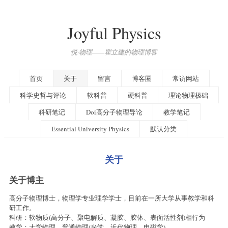
Joyful Physics
悦·物理——瞿立建的物理博客
首页
关于
留言
博客圈
常访网站
科学史哲与评论
软科普
硬科普
理论物理极础
科研笔记
Doi高分子物理导论
教学笔记
Essential University Physics
默认分类
关于
关于博主
高分子物理博士，物理学专业理学学士，目前在一所大学从事教学和科
研工作。
科研：软物质(高分子、聚电解质、凝胶、胶体、表面活性剂)相行为
教学：大学物理、普通物理(光学、近代物理、电磁学)