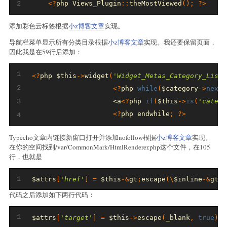
2
<?
php 
Views_Plugin
::
theMostViewed
();
?>
添加彩色云标签根据
小z博客文章
实现。
导航栏菜单显示所有分类目录根据
小z博客文章
实现。我还要保留页面，
因此我是在59行后添加：
1
<?
php $this
->
widget
(
'Widget_Metas_Category_List'
2
<?
php 
while
(
$category
->
next
(
3
                    <a
<?
php 
if
(
$this
->
is
(
'catego
<?
php endwhile
;
?>
4
Typecho文章内链接新窗口打开并添加nofollow根据
小z博客文章
实现。
在你的空间找到/var/CommonMark/HtmlRenderer.php这个文件，在105
行，也就是
1
$attrs
[
'href'
]
=
 $this
-&
gt
;
escape
(\
$inline
-&
gt
;
g
代码之后添加如下两行代码：
1
$attrs
[
'target'
]
=
 $this
->
escape
(
_blank
,
true
);