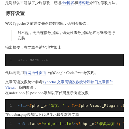
是对默认主题做了少许修改。感谢
小z博客
和
博客吧
介绍的修改方法。
博客设置
安装Typecho之前需要先创建数据库，否则会报错：
对不起，无法连接数据库，请先检查数据库配置再继续进行
安装
输出摘要，在文章合适的地方加上
1
<!-- more -->
代码高亮用
官网插件页面
上的Google Code Prettify实现。
文章阅读次数统计参考
Typecho 文章阅读次数统计和热门文章插件
Views
。我的做法：
在index.php 和 post.php添加以下代码显示浏览次数
1
<li>
<?
php _e
(
'阅读: '
);
?><?
php 
Views_Plugin
::
th
在sidebar.php添加以下代码显示最受欢迎文章
1
<h3
class
=
"widget-title"
>
<?
php _e
(
'最多阅读'
);
?>