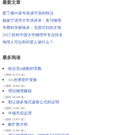
最新文章
爱丁顿90多年前谈宇宙的终点
杨振宁清华大学演讲录：美与物理
华裔科学家钱卓：无国可归的才情
2022 软科中国大学物理学专业排名
地球人可以和外星人谈什么？
最多阅读
狄拉克δ函数的导数
- ( 访问: 67,233 次 )
1/r 的傅里叶变换
- ( 访问: 38,861 次 )
理论物理极础
- ( 访问: 26,249 次 )
勒让德多项式递推公式的证明
- ( 访问: 23,081 次 )
牛顿壳层定理
- ( 访问: 22,927 次 )
解扩散方程
- ( 访问: 21,403 次 )