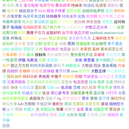
理
电荷
库仑
基元电荷
电荷守恒
叠加原理
绝缘体
电场线
电通量
面积分
伏
特
电子伏
梳状高分子
blob
双生子佯谬
诺贝尔奖
自组织临界性
意识
神经科
学
介电常数
马尔可夫过程
转移概率
转移速率
比热
主方程
热力学第二定律
等概率原理
程大位
算法统宗
偏导
粒子物理
杰尔姆·弗里德曼
研究生
超对称
质子
电场能
电场能密度
统计热力学
统计目标力学
对数正态分布
公平
拉普
拉斯方程
时间
圈量子引力
超颖材料
金字塔
状态方程
hubbard-stratonovich
变换
对角化
梅森素数
gimps
勒让德变换
麦克斯韦关系
上海科技大学
杨培东
郝柏林
王十庆
流变
公转
化学工业
动量
黑洞
受激辐射
社会物理
离子通道
泊松-能斯特-普朗克
人种
颗粒物质
地震波
超弦
布莱恩·葛林
莱布尼茨公式
三角函数
亲水
疏水
接触角
布拉修斯方程
变分迭代方法
吴健雄
类比思维
第
一性原理
伊隆·马斯克
宗教
基督教
伊斯兰教
古依-查普曼
奥卡姆剃刀
rc电路
噪声
朗之万方程
时间关联函数
吸引子
蝴蝶效应
大数据
同步
复杂系统
共振
摆
自组织
生物钟
张首晟
区块链
量子计算
nasa
统计学
大数定律
中心极限定
理
随机抽样
回归分析
希格斯
中微子
暗物质
陀螺
气候变化
余弦定理
正弦定
理
元素周期表
普林斯顿高等研究院
度量衡
电流密度
转动
视界
光速
阿特伍
德机
钢体
生命起源
蛋白质
核酸
rna
氨基酸
艾根
杨氏模量
劈尖干涉
惯性系
洛伦兹变换
机械波
横波
纵波
质心参考系
实验室参考系
盖尔曼
3d打印
火星
树枝状聚电解质
表面张力
谐振子
6g
康普顿效应
费米
量纲
原子弹
佩托悖论
单位矢量
kdv方程组
牛顿定律
微积分
系综
克莱因-戈登方程
滚动
抛物型方
程
ai
药
民科
外星人
光
布朗运动
张量
核聚变
金星
香农
动能定理
曹昌祺
量
子光学
理想气体
分子动理论
彗星
流星
太阳系
恒星
石墨烯
迈耶
核物理
原
子核
日历