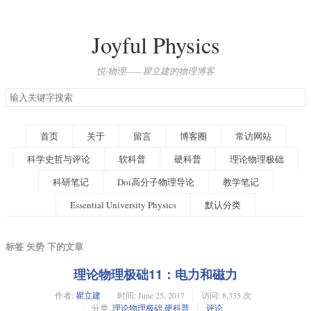
Joyful Physics
悦·物理——瞿立建的物理博客
搜
索
关
键
首页
关于
留言
博客圈
常访网站
字
科学史哲与评论
软科普
硬科普
理论物理极础
科研笔记
Doi高分子物理导论
教学笔记
Essential University Physics
默认分类
标签 矢势 下的文章
理论物理极础11：电力和磁力
作者:
瞿立建
时间:
June 25, 2017
访问: 8,335 次
分类:
理论物理极础
,
硬科普
评论