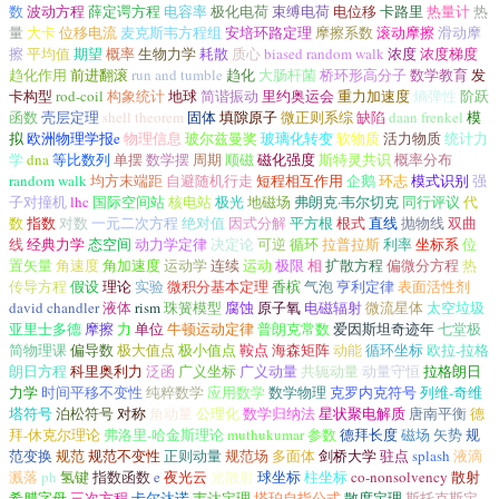
数
波动方程
薛定谔方程
电容率
极化电荷
束缚电荷
电位移
卡路里
热量计
热
量
大卡
位移电流
麦克斯韦方程组
安培环路定理
摩擦系数
滚动摩擦
滑动摩
擦
平均值
期望
概率
生物力学
耗散
质心
biased random walk
浓度
浓度梯度
趋化作用
前进翻滚
run and tumble
趋化
大肠杆菌
桥环形高分子
数学教育
发
卡构型
rod-coil
构象统计
地球
简谐振动
里约奥运会
重力加速度
熵弹性
阶跃
函数
壳层定理
shell theorem
固体
填隙原子
微正则系综
缺陷
daan frenkel
模
拟
欧洲物理学报e
物理信息
玻尔兹曼奖
玻璃化转变
软物质
活力物质
统计力
学
dna
等比数列
单摆
数学摆
周期
顺磁
磁化强度
斯特灵共识
概率分布
random walk
均方末端距
自避随机行走
短程相互作用
企鹅
环志
模式识别
强
子对撞机
lhc
国际空间站
核电站
极光
地磁场
弗朗克·韦尔切克
同行评议
代
数
指数
对数
一元二次方程
绝对值
因式分解
平方根
根式
直线
抛物线
双曲
线
经典力学
态空间
动力学定律
决定论
可逆
循环
拉普拉斯
利率
坐标系
位
置矢量
角速度
角加速度
运动学
连续
运动
极限
相
扩散方程
偏微分方程
热
传导方程
假设
理论
实验
微积分基本定理
香槟
气泡
亨利定律
表面活性剂
david chandler
液体
rism
珠簧模型
腐蚀
原子氧
电磁辐射
微流星体
太空垃圾
亚里士多德
摩擦
力
单位
牛顿运动定律
普朗克常数
爱因斯坦奇迹年
七堂极
简物理课
偏导数
极大值点
极小值点
鞍点
海森矩阵
动能
循环坐标
欧拉-拉格
朗日方程
科里奥利力
泛函
广义坐标
广义动量
共轭动量
动量守恒
拉格朗日
力学
时间平移不变性
纯粹数学
应用数学
数学物理
克罗内克符号
列维-奇维
塔符号
泊松符号
对称
角动量
公理化
数学归纳法
星状聚电解质
唐南平衡
德
拜-休克尔理论
弗洛里-哈金斯理论
muthukumar 参数
德拜长度
磁场
矢势
规
范变换
规范
规范不变性
正则动量
规范场
多面体
剑桥大学
驻点
splash
液滴
溅落
ph
氢键
指数函数
e
夜光云
光散射
球坐标
柱坐标
co-nonsolvency
散射
希腊字母
三次方程
卡尔达诺
韦达定理
塔珀自指公式
散度定理
斯托克斯定