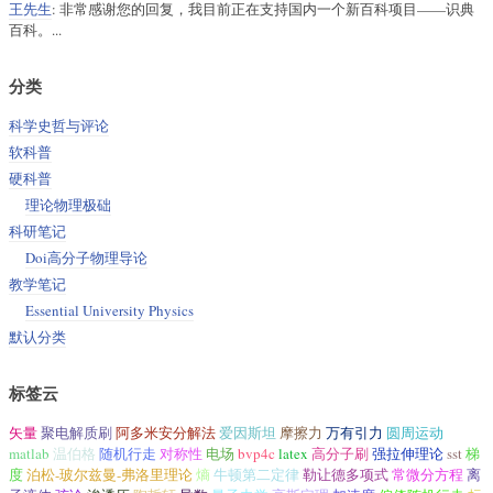
王先生
: 非常感谢您的回复，我目前正在支持国内一个新百科项目——识典
百科。...
分类
科学史哲与评论
软科普
硬科普
理论物理极础
科研笔记
Doi高分子物理导论
教学笔记
Essential University Physics
默认分类
标签云
矢量
聚电解质刷
阿多米安分解法
爱因斯坦
摩擦力
万有引力
圆周运动
matlab
温伯格
随机行走
对称性
电场
bvp4c
latex
高分子刷
强拉伸理论
sst
梯
度
泊松-玻尔兹曼-弗洛里理论
熵
牛顿第二定律
勒让德多项式
常微分方程
离