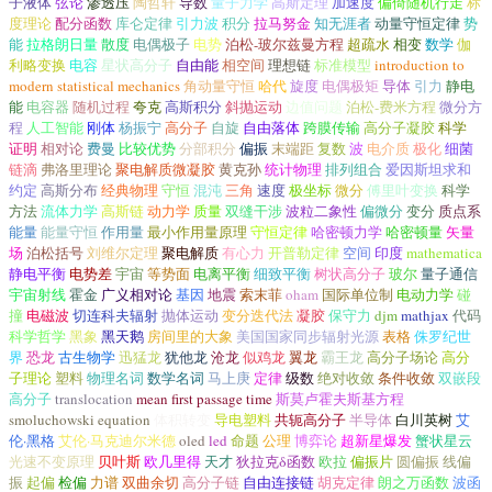
子液体
弦论
渗透压
陶哲轩
导数
量子力学
高斯定理
加速度
偏倚随机行走
标
度理论
配分函数
库仑定律
引力波
积分
拉马努金
知无涯者
动量守恒定律
势
能
拉格朗日量
散度
电偶极子
电势
泊松-玻尔兹曼方程
超疏水
相变
数学
伽
利略变换
电容
星状高分子
自由能
相空间
理想链
标准模型
introduction to
modern statistical mechanics
角动量守恒
哈代
旋度
电偶极矩
导体
引力
静电
能
电容器
随机过程
夸克
高斯积分
斜抛运动
边值问题
泊松-费米方程
微分方
程
人工智能
刚体
杨振宁
高分子
自旋
自由落体
跨膜传输
高分子凝胶
科学
证明
相对论
费曼
比较优势
分部积分
偏振
末端距
复数
波
电介质
极化
细菌
链滴
弗洛里理论
聚电解质微凝胶
黄克孙
统计物理
排列组合
爱因斯坦求和
约定
高斯分布
经典物理
守恒
混沌
三角
速度
极坐标
微分
傅里叶变换
科学
方法
流体力学
高斯链
动力学
质量
双缝干涉
波粒二象性
偏微分
变分
质点系
能量
能量守恒
作用量
最小作用量原理
守恒定律
哈密顿力学
哈密顿量
矢量
场
泊松括号
刘维尔定理
聚电解质
有心力
开普勒定律
空间
印度
mathematica
静电平衡
电势差
宇宙
等势面
电离平衡
细致平衡
树状高分子
玻尔
量子通信
宇宙射线
霍金
广义相对论
基因
地震
索末菲
oham
国际单位制
电动力学
碰
撞
电磁波
切连科夫辐射
抛体运动
变分迭代法
凝胶
保守力
djm
mathjax
代码
科学哲学
黑象
黑天鹅
房间里的大象
美国国家同步辐射光源
表格
侏罗纪世
界
恐龙
古生物学
迅猛龙
犹他龙
沧龙
似鸡龙
翼龙
霸王龙
高分子场论
高分
子理论
塑料
物理名词
数学名词
马上庚
定律
级数
绝对收敛
条件收敛
双嵌段
高分子
translocation
mean first passage time
斯莫卢霍夫斯基方程
smoluchowski equation
体积转变
导电塑料
共轭高分子
半导体
白川英树
艾
伦·黑格
艾伦·马克迪尔米德
oled
led
命题
公理
博弈论
超新星爆发
蟹状星云
光速不变原理
贝叶斯
欧几里得
天才
狄拉克δ函数
欧拉
偏振片
圆偏振
线偏
振
起偏
检偏
力谱
双曲余切
高分子链
自由连接链
胡克定律
朗之万函数
波函