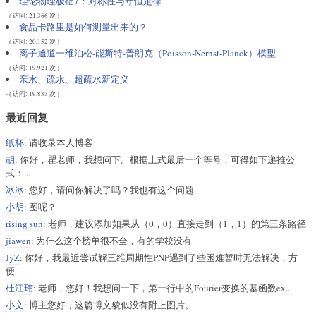
理论物理极础7：对称性与守恒定律
- ( 访问: 21,366 次 )
食品卡路里是如何测量出来的？
- ( 访问: 20,152 次 )
离子通道一维泊松-能斯特-普朗克（Poisson-Nernst-Planck）模型
- ( 访问: 19,921 次 )
亲水、疏水、超疏水新定义
- ( 访问: 19,833 次 )
最近回复
纸杯
: 请收录本人博客
胡
: 你好，瞿老师，我想问下。根据上式最后一个等号，可得如下递推公
式：...
冰冰
: 您好，请问你解决了吗？我也有这个问题
小胡
: 图呢？
rising sun
: 老师，建议添加如果从（0，0）直接走到（1，1）的第三条路径
jiawen
: 为什么这个榜单很不全，有的学校没有
JyZ
: 你好，我最近尝试解三维周期性PNP遇到了些困难暂时无法解决，方
便...
杜江玮
: 老师，您好！我想问一下，第一行中的Fourier变换的基函数ex...
小文
: 博主您好，这篇博文貌似没有附上图片。