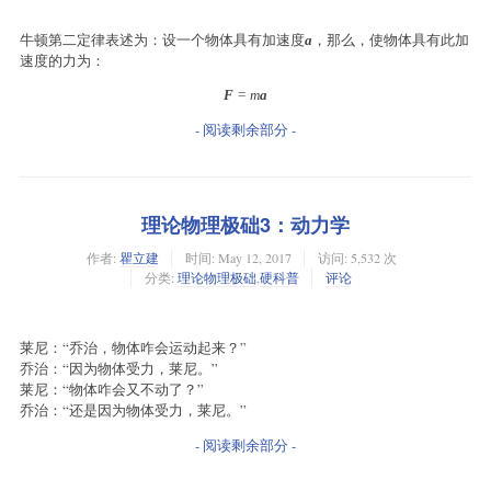
牛顿第二定律表述为：设一个物体具有加速度
，那么，使物体具有此加
a
速度的力为：
F
=
m
a
- 阅读剩余部分 -
理论物理极础3：动力学
作者:
瞿立建
时间:
May 12, 2017
访问: 5,532 次
分类:
理论物理极础
,
硬科普
评论
莱尼：“乔治，物体咋会运动起来？”
乔治：“因为物体受力，莱尼。”
莱尼：“物体咋会又不动了？”
乔治：“还是因为物体受力，莱尼。”
- 阅读剩余部分 -