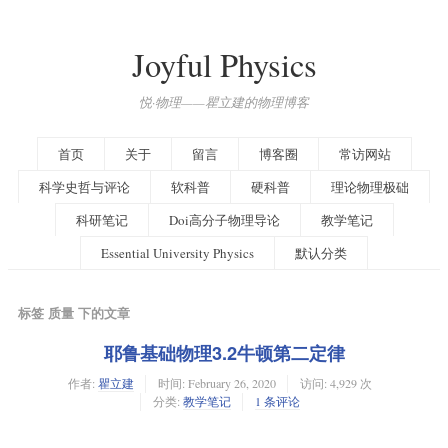
Joyful Physics
悦·物理——瞿立建的物理博客
首页
关于
留言
博客圈
常访网站
科学史哲与评论
软科普
硬科普
理论物理极础
科研笔记
Doi高分子物理导论
教学笔记
Essential University Physics
默认分类
标签 质量 下的文章
耶鲁基础物理3.2牛顿第二定律
作者:
瞿立建
时间:
February 26, 2020
访问: 4,929 次
分类:
教学笔记
1 条评论